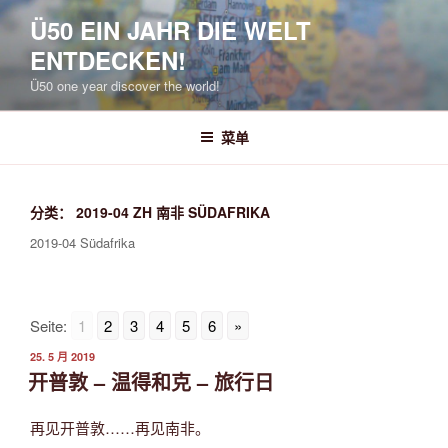
跳
Ü50 EIN JAHR DIE WELT
至
ENTDECKEN!
内
容
Ü50 one year discover the world!
菜单
分类：
2019-04 ZH 南非 SÜDAFRIKA
2019-04 Südafrika
Seite:
1
2
3
4
5
6
»
发
25. 5 月 2019
布
开普敦 – 温得和克 – 旅行日
于
再见开普敦……再见南非。