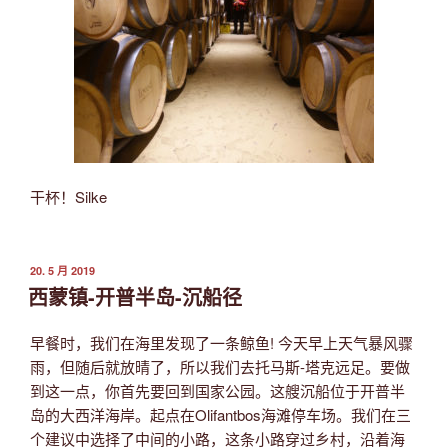
干杯！Silke
发
20. 5 月 2019
布
西蒙镇-开普半岛-沉船径
于
早餐时，我们在海里发现了一条鲸鱼! 今天早上天气暴风骤
雨，但随后就放晴了，所以我们去托马斯-塔克远足。要做
到这一点，你首先要回到国家公园。这艘沉船位于开普半
岛的大西洋海岸。起点在Olifantbos海滩停车场。我们在三
个建议中选择了中间的小路，这条小路穿过乡村，沿着海