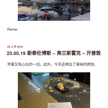
Reiner
发
24. 5 月 2019
布
23.05.19 斯泰伦博斯 – 弗兰斯霍克 – 开普敦
于
早餐又有心仪的一切。此外，今天还烤出了美味的烤饼。