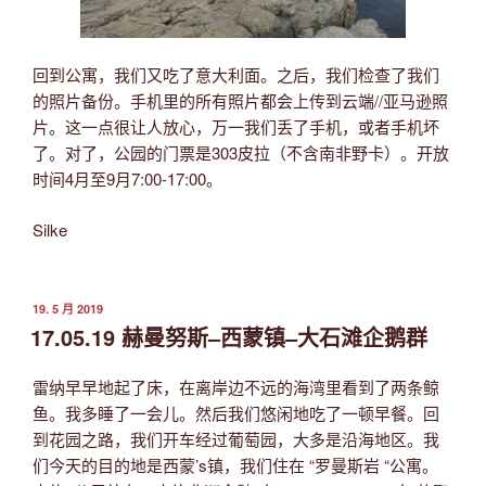
回到公寓，我们又吃了意大利面。之后，我们检查了我们
的照片备份。手机里的所有照片都会上传到云端//亚马逊照
片。这一点很让人放心，万一我们丢了手机，或者手机坏
了。对了，公园的门票是303皮拉（不含南非野卡）。开放
时间4月至9月7:00-17:00。
Silke
发
19. 5 月 2019
布
17.05.19 赫曼努斯–西蒙镇–大石滩企鹅群
于
雷纳早早地起了床，在离岸边不远的海湾里看到了两条鲸
鱼。我多睡了一会儿。然后我们悠闲地吃了一顿早餐。回
到花园之路，我们开车经过葡萄园，大多是沿海地区。我
们今天的目的地是西蒙’s镇，我们住在 “罗曼斯岩 “公寓。