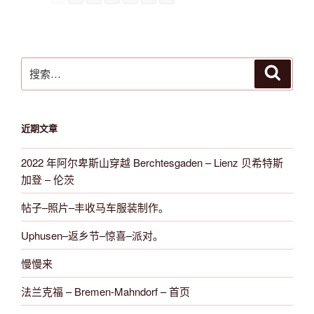
搜
搜
索
索：
近期文章
2022 年阿尔卑斯山穿越 Berchtesgaden – Lienz 贝希特斯
加登 – 伦茨
帖子–照片–丰收马车服装制作。
Uphusen–返乡节–惊喜–派对。
慢慢来
法兰克福 – Bremen-Mahndorf – 首页