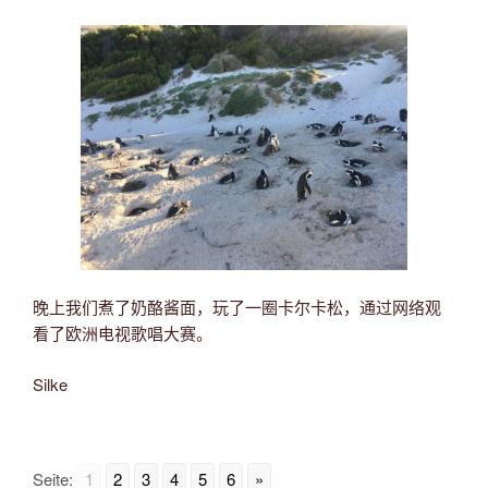
晚上我们煮了奶酪酱面，玩了一圈卡尔卡松，通过网络观
看了欧洲电视歌唱大赛。
Silke
Seite:
1
2
3
4
5
6
»