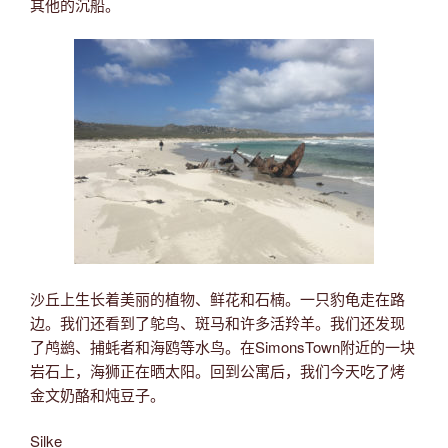
其他的沉船。
沙丘上生长着美丽的植物、鲜花和石楠。一只豹龟走在路
边。我们还看到了鸵鸟、斑马和许多活羚羊。我们还发现
了鸬鹚、捕蚝者和海鸥等水鸟。在SimonsTown附近的一块
岩石上，海狮正在晒太阳。回到公寓后，我们今天吃了烤
金文奶酪和炖豆子。
Silke