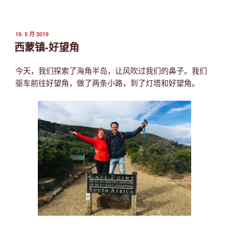
发
19. 5 月 2019
布
西蒙镇-好望角
于
今天，我们探索了海角半岛，让风吹过我们的鼻子。我们
驱车前往好望角，做了两条小路，到了灯塔和好望角。