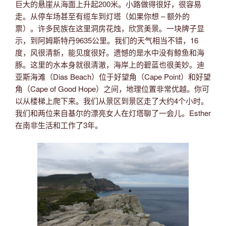
巨大的悬崖从海面上升起200米。小路做得很好，很容易
走。从停车场甚至有缆车到灯塔（如果你想 – 额外的
票）。许多民族在这里洞房花烛，欣赏美景。一块牌子显
示，到阿姆斯特丹9635公里。我们的天气相当不错，16
度，风很清新，能见度很好。遗憾的是水中没有鲸鱼和海
豚。这里的水本身就很清澈，海岸上的碧蓝也很美妙。迪
亚斯海滩（Dias Beach）位于好望角（Cape Point）和好望
角（Cape of Good Hope）之间，地理位置非常优越。你可
以从楼梯上爬下来。我们从景区到景区走了大约4个小时。
我们和两位来自基尔的漂亮女人在灯塔聊了一会儿。Esther
在南非生活和工作了3年。