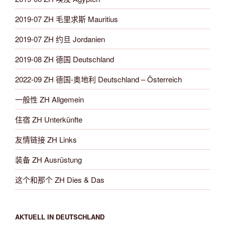
2019-07 ZH 毛里求斯 Mauritius
2019-07 ZH 约旦 Jordanien
2019-08 ZH 德国 Deutschland
2022-09 ZH 德国-奥地利 Deutschland – Österreich
一般性 ZH Allgemein
住宿 ZH Unterkünfte
友情链接 ZH Links
装备 ZH Ausrüstung
这个和那个 ZH Dies & Das
AKTUELL IN DEUTSCHLAND