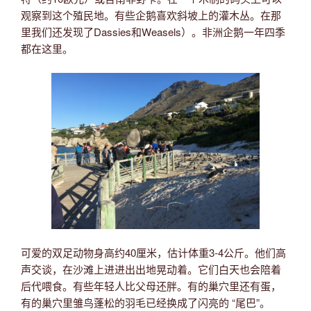
观察到这个殖民地。有些企鹅喜欢斜坡上的灌木丛。在那
里我们还发现了Dassies和Weasels）。非洲企鹅一年四季
都在这里。
可爱的双足动物身高约40厘米，估计体重3-4公斤。他们高
声交谈，在沙滩上进进出出地晃动着。它们白天也会陪着
后代喂食。有些年轻人比父母还胖。有的巢穴里还有蛋，
有的巢穴里雏鸟蓬松的羽毛已经换成了闪亮的 “尾巴”。