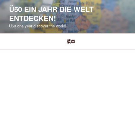
跳
Ü50 EIN JAHR DIE WELT
至
ENTDECKEN!
内
容
Ü50 one year discover the world!
菜单