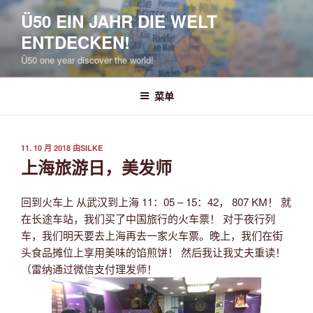
跳
Ü50 EIN JAHR DIE WELT
至
ENTDECKEN!
内
容
Ü50 one year discover the world!
菜单
发
11. 10 月 2018
由
SILKE
布
上海旅游日，美发师
于
回到火车上 从武汉到上海 11：05 – 15：42， 807 KM！ 就
在长途车站，我们买了中国旅行的火车票！ 对于夜行列
车，我们明天要去上海再去一家火车票。晚上，我们在街
头食品摊位上享用美味的馅煎饼！ 然后我让我丈夫重读！
（雷纳通过微信支付理发师！