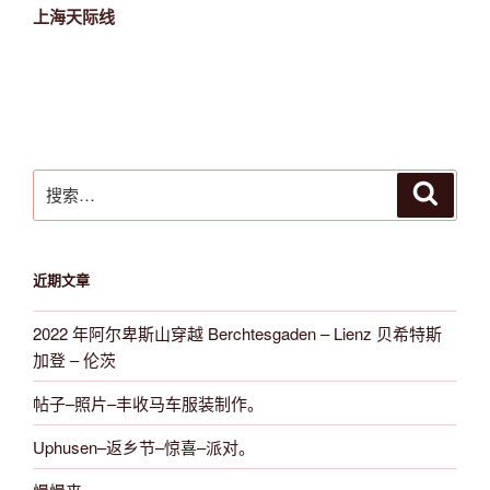
章
一
上海天际线
篇
文
章
搜
搜
索
索：
近期文章
2022 年阿尔卑斯山穿越 Berchtesgaden – Lienz 贝希特斯
加登 – 伦茨
帖子–照片–丰收马车服装制作。
Uphusen–返乡节–惊喜–派对。