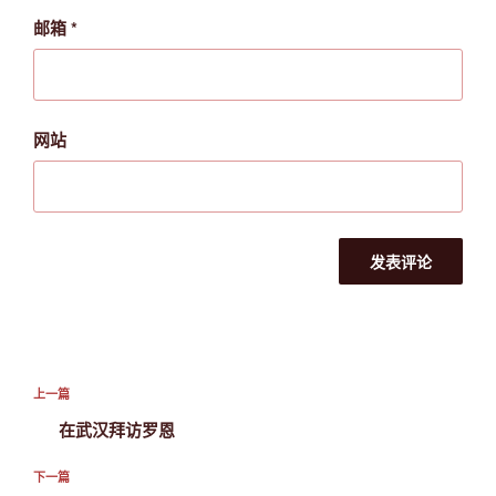
邮箱
*
网站
文
上
上一篇
章
一
在武汉拜访罗恩
导
篇
航
文
下
下一篇