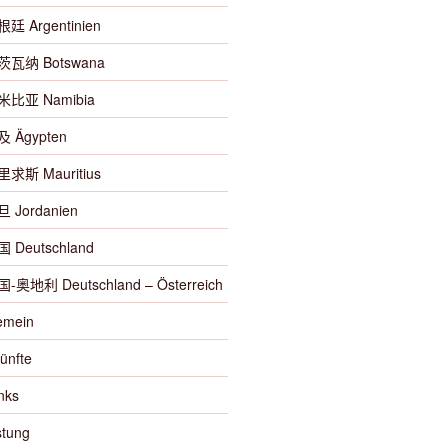
根廷 Argentinien
博茨瓦纳 Botswana
纳米比亚 Namibia
及 Ägypten
里求斯 Mauritius
旦 Jordanien
国 Deutschland
国-奥地利 Deutschland – Österreich
emein
ünfte
nks
tung