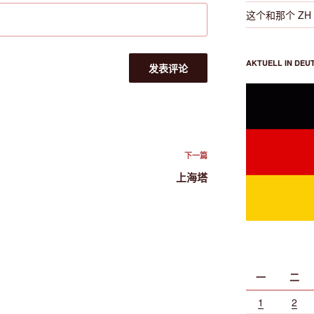
这个和那个 ZH Di
AKTUELL IN DEU
下
下一篇
一
上海塔
篇
文
章
一
二
1
2