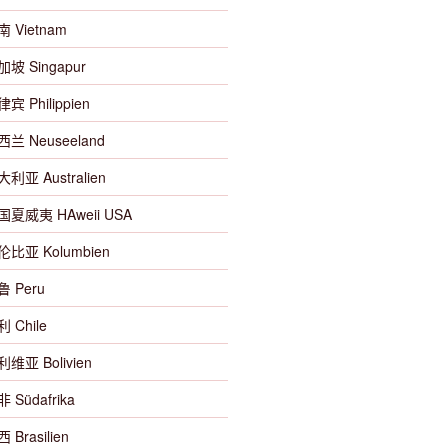
南 Vietnam
加坡 Singapur
宾 Philippien
西兰 Neuseeland
大利亚 Australien
美国夏威夷 HAweii USA
哥伦比亚 Kolumbien
鲁 Peru
利 Chile
利维亚 Bolivien
 Südafrika
 Brasilien