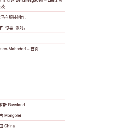
穿越 Berchtesgaden – Lienz 贝
伦茨
收马车服装制作。
乡节–惊喜–派对。
en-Mahndorf – 首页
罗斯 Russland
古 Mongolei
国 China