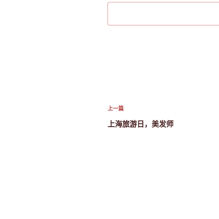
文
上
上一篇
章
一
上海旅游日，美发师
篇
导
文
航
章