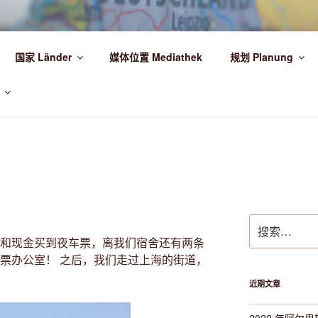
HR DIE WELT ENTDECKEN!
国家 Länder
媒体位置 Mediathek
规划 Planung
!
搜
索：
照和现金买到夜车票，离我们宿舍还有两条
车票办公室！ 之后，我们走过上海的街道，
近期文章