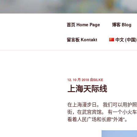
跳
至
Ü50 EIN JA
内
首页 Home Page
博客 Blog
容
Ü50 one year discover the world
留言板 Kontakt
中文 (中国)
发
12. 10 月 2018
由
SILKE
布
上海天际线
于
在上海漫步日。 我们可以用护
街，在武宫宾馆。 有一个小火
看着人民广场和长廊"外滩"。