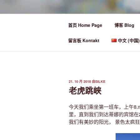
跳
至
Ü50 EIN JA
内
首页 Home Page
博客 Blog
容
Ü50 one year discover the world
留言板 Kontakt
中文 (中国)
发
21. 10 月 2018
由
SILKE
布
老虎跳峡
于
今天我们乘坐第一班车，上午8.m
里，直到我们到达蒂娜的宾馆在2
我们有美妙的阳光， 景色太疯