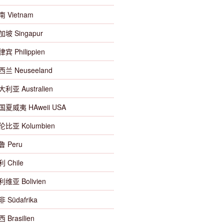
南 Vietnam
加坡 Singapur
宾 Philippien
西兰 Neuseeland
大利亚 Australien
美国夏威夷 HAweii USA
哥伦比亚 Kolumbien
鲁 Peru
利 Chile
利维亚 Bolivien
 Südafrika
 Brasilien