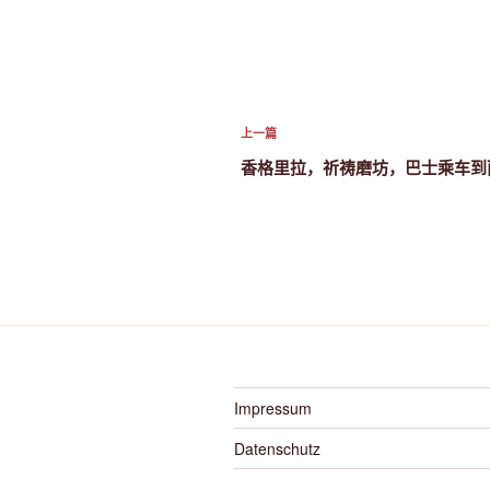
文
上
上一篇
章
一
香格里拉，祈祷磨坊，巴士乘车到
篇
导
文
航
章
Impressum
Datenschutz