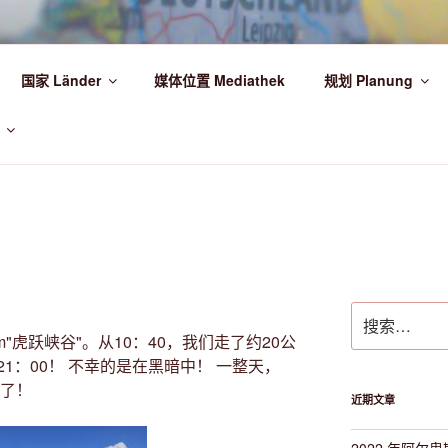
HR DIE WELT ENTDECKEN!
国家 Länder
媒体位置 Mediathek
规划 Planung
!
搜
索：
"虎跃峡谷"。从10：40，我们走了约20公
1：00！ 不幸的是在黑暗中！ 一整天，
狂了！
近期文章