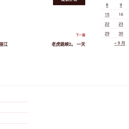
8
9
15
16
22
23
29
30
下
下一篇
一
« 9 月
丽江
老虎跳峡2。 一天
篇
文
章