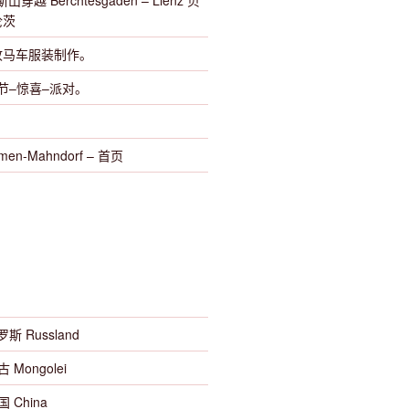
穿越 Berchtesgaden – Lienz 贝
伦茨
收马车服装制作。
乡节–惊喜–派对。
en-Mahndorf – 首页
罗斯 Russland
古 Mongolei
国 China