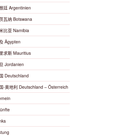
根廷 Argentinien
博茨瓦纳 Botswana
纳米比亚 Namibia
及 Ägypten
里求斯 Mauritius
旦 Jordanien
国 Deutschland
国-奥地利 Deutschland – Österreich
emein
ünfte
nks
tung