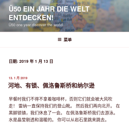
跳
Ü50 EIN JAHR DIE WELT
至
ENTDECKEN!
内
容
Ü50 one year discover the world!
菜单
日期:
2019 年 1 月 13 日
发
13. 1 月 2019
布
河地、有锁、佩洛鲁斯桥和纳尔逊
于
早餐时我们不得不拿着咖啡杯，否则它们就会被大风吹
走！ 雷纳一直保持我们的登山靴。 然后我们再向北开。 在
黑脚锁镇，我们休息了一会。 在佩洛鲁斯桥我们去游泳。
水是晶莹剔透和温暖的。 你可以从岩石里跳来跳去。