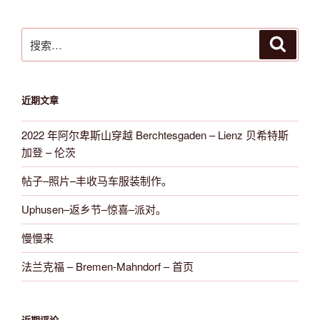
搜
搜
索
索：
近期文章
2022 年阿尔卑斯山穿越 Berchtesgaden – Lienz 贝希特斯
加登 – 伦茨
帖子–照片–丰收马车服装制作。
Uphusen–返乡节–惊喜–派对。
慢慢来
法兰克福 – Bremen-Mahndorf – 首页
近期评论