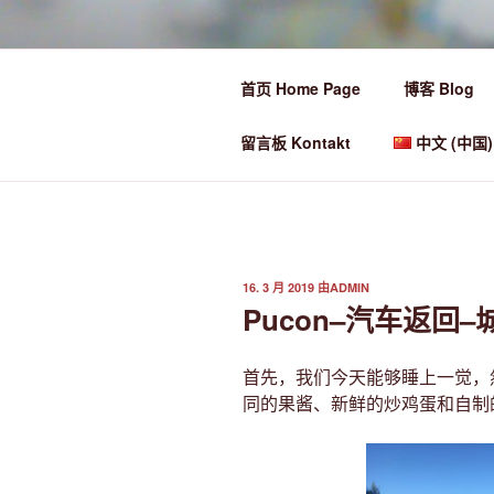
跳
至
Ü50 EIN JA
内
首页 Home Page
博客 Blog
容
Ü50 one year discover the world
留言板 Kontakt
中文 (中国)
发
16. 3 月 2019
由
ADMIN
布
Pucon–汽车返回
于
首先，我们今天能够睡上一觉，
同的果酱、新鲜的炒鸡蛋和自制