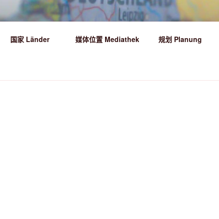
HR DIE WELT ENTDECKEN!
国家 Länder
媒体位置 Mediathek
规划 Planung
!