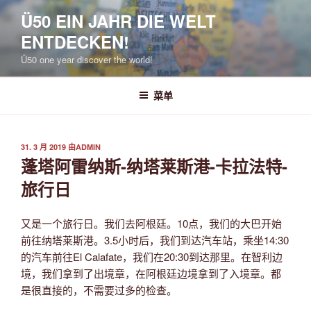
跳
Ü50 EIN JAHR DIE WELT
至
ENTDECKEN!
内
容
Ü50 one year discover the world!
菜单
发
31. 3 月 2019
由
ADMIN
布
蓬塔阿雷纳斯-纳塔莱斯港-卡拉法特-
于
旅行日
又是一个旅行日。我们去阿根廷。10点，我们的大巴开始
前往纳塔莱斯港。3.5小时后，我们到达汽车站，乘坐14:30
的汽车前往El Calafate，我们在20:30到达那里。在智利边
境，我们拿到了出境章，在阿根廷边境拿到了入境章。都
是很直接的，不需要过多的检查。