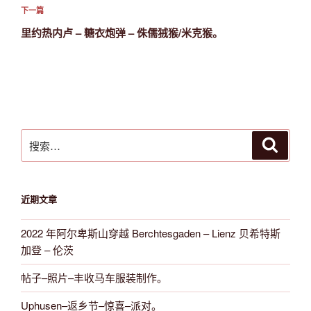
航
文
下
下一篇
章
一
里约热内卢 – 糖衣炮弹 – 侏儒狨猴/米克猴。
篇
文
章
搜
搜
索
索：
近期文章
2022 年阿尔卑斯山穿越 Berchtesgaden – Lienz 贝希特斯
加登 – 伦茨
帖子–照片–丰收马车服装制作。
Uphusen–返乡节–惊喜–派对。