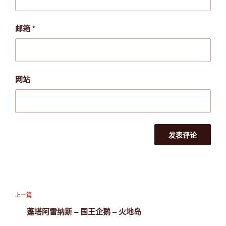
邮箱
*
网站
文
上
上一篇
章
一
蓬塔阿雷纳斯 – 国王企鹅 – 火地岛
导
篇