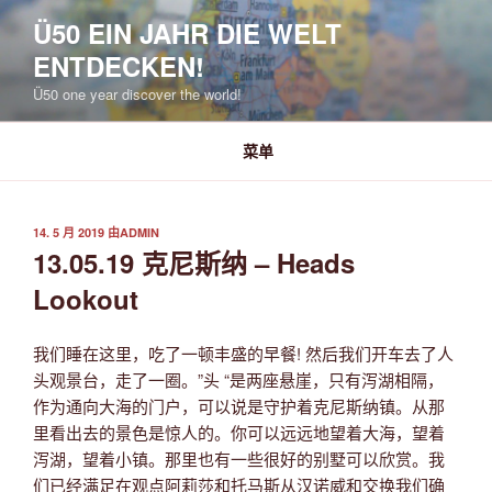
跳
Ü50 EIN JAHR DIE WELT
至
ENTDECKEN!
内
容
Ü50 one year discover the world!
菜单
发
14. 5 月 2019
由
ADMIN
布
13.05.19 克尼斯纳 – Heads
于
Lookout
我们睡在这里，吃了一顿丰盛的早餐! 然后我们开车去了人
头观景台，走了一圈。”头 “是两座悬崖，只有泻湖相隔，
作为通向大海的门户，可以说是守护着克尼斯纳镇。从那
里看出去的景色是惊人的。你可以远远地望着大海，望着
泻湖，望着小镇。那里也有一些很好的别墅可以欣赏。我
们已经满足在观点阿莉莎和托马斯从汉诺威和交换我们确