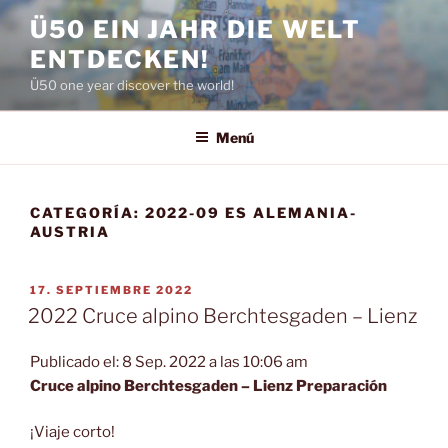
Saltar
Ü50 EIN JAHR DIE WELT
al
ENTDECKEN!
contenido
Ü50 one year discover the world!
Menú
CATEGORÍA:
2022-09 ES ALEMANIA-
AUSTRIA
PUBLICADO
17. SEPTIEMBRE 2022
EL
2022 Cruce alpino Berchtesgaden – Lienz
Publicado el: 8 Sep. 2022 a las 10:06 am
Cruce alpino Berchtesgaden – Lienz Preparación
¡Viaje corto!