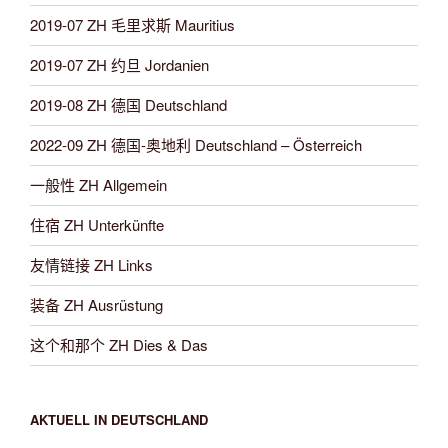
2019-07 ZH 毛里求斯 Mauritius
2019-07 ZH 约旦 Jordanien
2019-08 ZH 德国 Deutschland
2022-09 ZH 德国-奥地利 Deutschland – Österreich
一般性 ZH Allgemein
住宿 ZH Unterkünfte
友情链接 ZH Links
装备 ZH Ausrüstung
这个和那个 ZH Dies & Das
AKTUELL IN DEUTSCHLAND