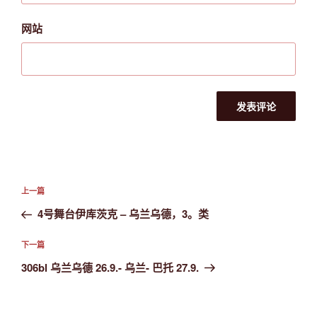
网站
文
上
上一篇
章
一
4号舞台伊库茨克 – 乌兰乌德，3。类
导
篇
航
文
下
下一篇
章
一
306bl 乌兰乌德 26.9.- 乌兰- 巴托 27.9.
篇
文
章