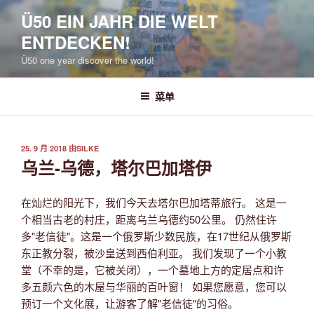
跳
Ü50 EIN JAHR DIE WELT
至
ENTDECKEN!
内
容
Ü50 one year discover the world!
菜单
发
25. 9 月 2018
由
SILKE
布
乌兰-乌德，塔尔巴加塔伊
于
在灿烂的阳光下，我们今天去塔尔巴加塔蒂旅行。 这是一
个相当古老的村庄，距离乌兰乌德约50公里。 仍然住许
多"老信徒"。这是一个俄罗斯少数民族，在17世纪从俄罗斯
东正教分裂，被沙皇送到西伯利亚。 我们发现了一个小教
堂（不幸的是，它被关闭），一个墓地上方的定居点和许
多五颜六色的木屋与华丽的百叶窗！ 如果您愿意，您可以
预订一个文化展，让游客了解"老信徒"的习俗。