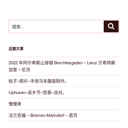
搜
搜
索
索：
近期文章
2022 年阿尔卑斯山穿越 Berchtesgaden – Lienz 贝希特斯
加登 – 伦茨
帖子–照片–丰收马车服装制作。
Uphusen–返乡节–惊喜–派对。
慢慢来
法兰克福 – Bremen-Mahndorf – 首页