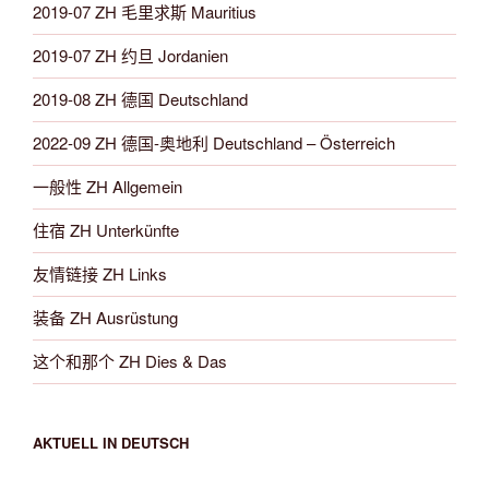
2019-07 ZH 毛里求斯 Mauritius
2019-07 ZH 约旦 Jordanien
2019-08 ZH 德国 Deutschland
2022-09 ZH 德国-奥地利 Deutschland – Österreich
一般性 ZH Allgemein
住宿 ZH Unterkünfte
友情链接 ZH Links
装备 ZH Ausrüstung
这个和那个 ZH Dies & Das
AKTUELL IN DEUTSCH