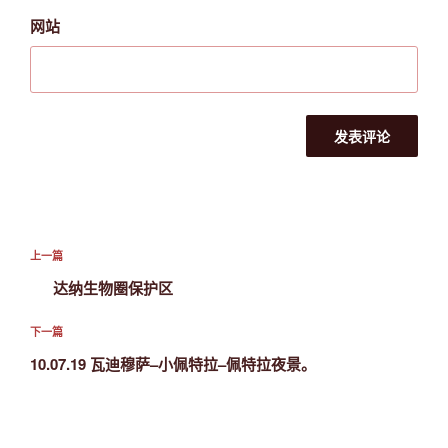
网站
文
上
上一篇
章
一
达纳生物圈保护区
导
篇
航
文
下
下一篇
章
一
10.07.19 瓦迪穆萨–小佩特拉–佩特拉夜景。
篇
文
章