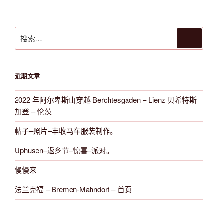
搜
搜
索
索：
近期文章
2022 年阿尔卑斯山穿越 Berchtesgaden – Lienz 贝希特斯
加登 – 伦茨
帖子–照片–丰收马车服装制作。
Uphusen–返乡节–惊喜–派对。
慢慢来
法兰克福 – Bremen-Mahndorf – 首页