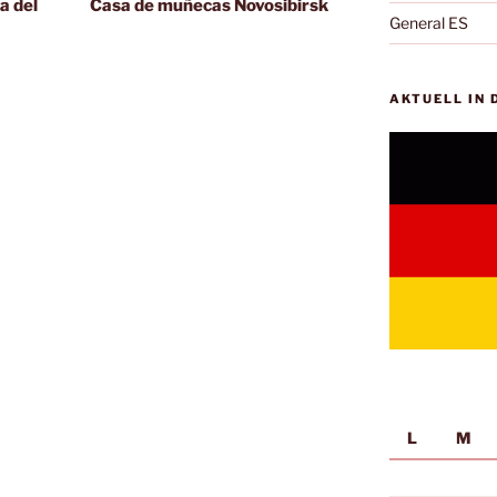
entrada
a del
Casa de muñecas Novosibirsk
General ES
AKTUELL IN
L
M