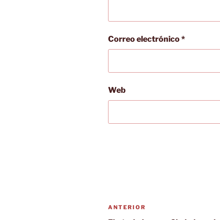
Correo electrónico
*
Web
Navegación
Entrada
ANTERIOR