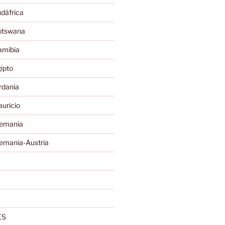
dáfrica
otswana
amibia
ipto
rdania
uricio
lemania
emania-Austria
S
ES