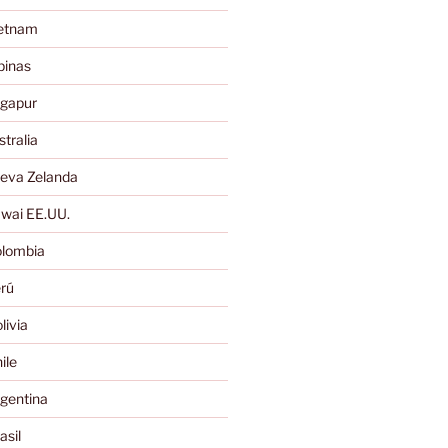
ietnam
pinas
ngapur
tralia
eva Zelanda
wai EE.UU.
lombia
rú
ivia
ile
gentina
sil