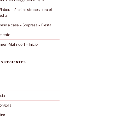
Elaboración de disfraces para el
secha
eso a casa – Sorpresa – Fiesta
amente
emen-Mahndorf – Inicio
S RECIENTES
sia
ngolia
ina