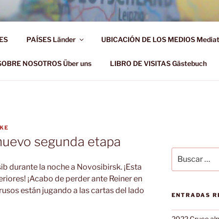
AHR DIE WELT ENTDE
ES
PAÍSES Länder
UBICACIÓN DE LOS MEDIOS Media
d!
SOBRE NOSOTROS Über uns
LIBRO DE VISITAS Gästebuch
LKE
 nuevo segunda etapa
Buscar
por:
b durante la noche a Novosibirsk. ¡Esta
riores! ¡Acabo de perder ante Reiner en
usos están jugando a las cartas del lado
ENTRADAS R
2022 Cruce alp