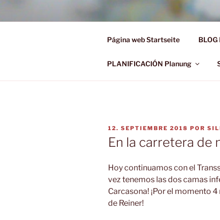
Saltar
al
Ü50 EIN J
contenido
Página web Startseite
BLOG 
Ü50 one year discover the worl
PLANIFICACIÓN Planung
PUBLICADO
12. SEPTIEMBRE 2018
POR
SI
EL
En la carretera de
Hoy continuamos con el Transsi
vez tenemos las dos camas infe
Carcasona! ¡Por el momento 4 r
de Reiner!