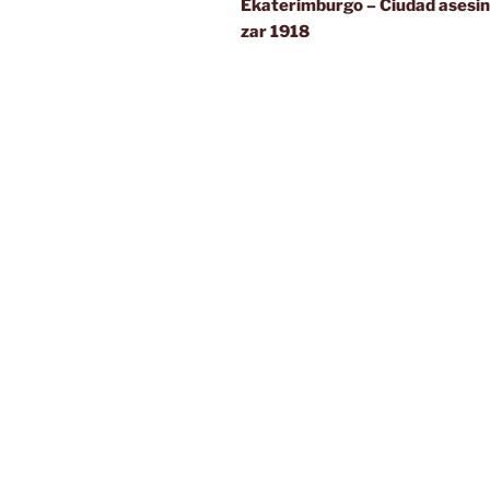
de
anterior:
Ekaterimburgo – Ciudad asesin
zar 1918
entradas