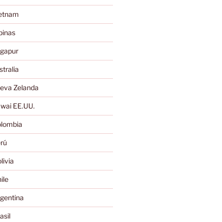
ietnam
pinas
ngapur
tralia
eva Zelanda
wai EE.UU.
lombia
rú
ivia
ile
gentina
sil