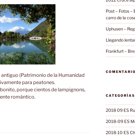
Post – Fotos – 
carro de la co
Uphusen – Regr
Llegando lent
Frankfurt – Br
COMENTARIO
o antiguo (Patrimonio de la Humanidad
sivamente para peatones.
 bonito, porque cientos de lampignons,
CATEGORÍAS
iente romántico.
2018 09 ES Ru
2018-09 ES Mo
2018-10 ES Ch