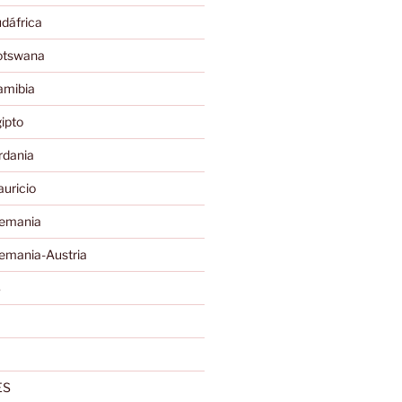
dáfrica
otswana
amibia
ipto
rdania
uricio
lemania
emania-Austria
S
ES