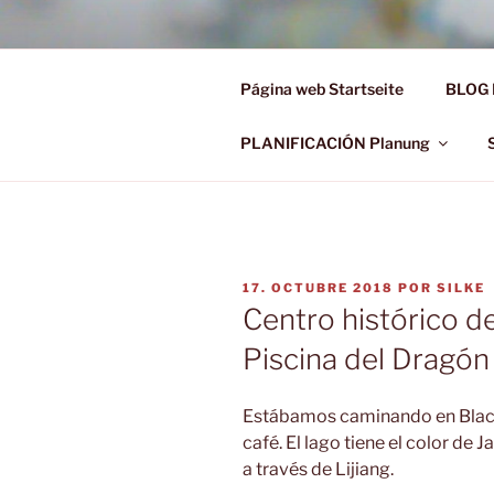
Saltar
al
Ü50 EIN J
contenido
Página web Startseite
BLOG 
Ü50 one year discover the worl
PLANIFICACIÓN Planung
PUBLICADO
17. OCTUBRE 2018
POR
SILKE
EL
Centro histórico de
Piscina del Dragó
Estábamos caminando en Black
café. El lago tiene el color de J
a través de Lijiang.