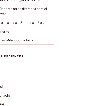
Elaboración de disfraces para el
secha
eso a casa – Sorpresa – Fiesta
amente
emen-Mahndorf – Inicio
S RECIENTES
sia
ngolia
ina