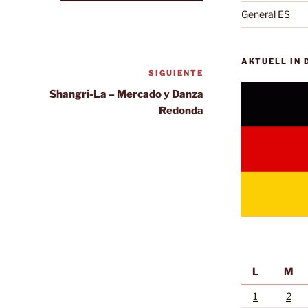
General ES
AKTUELL IN
SIGUIENTE
Siguiente
entrada
Shangri-La – Mercado y Danza
Redonda
L
M
1
2