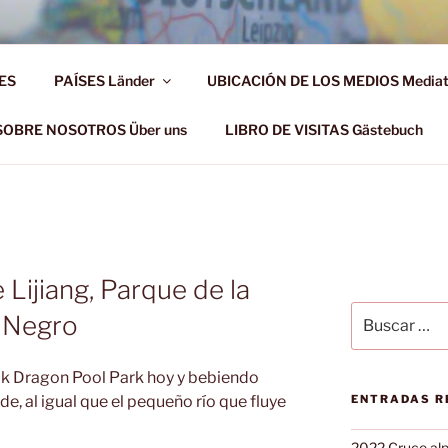
AHR DIE WELT ENTDE
ES
PAÍSES Länder
UBICACIÓN DE LOS MEDIOS Media
d!
SOBRE NOSOTROS Über uns
LIBRO DE VISITAS Gästebuch
 Lijiang, Parque de la
Buscar
n Negro
por:
 Dragon Pool Park hoy y bebiendo
ade, al igual que el pequeño río que fluye
ENTRADAS R
2022 Cruce alp