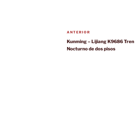
Navegación
Entrada
ANTERIOR
de
anterior:
Kunming – Lijiang K9686 Tren
Nocturno de dos pisos
entradas