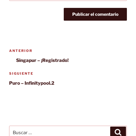
Navegación
Entrada
ANTERIOR
de
anterior:
Singapur – ¡Registrado!
entradas
Siguiente
SIGUIENTE
entrada
Puro – Infinitypool.2
Buscar
Buscar