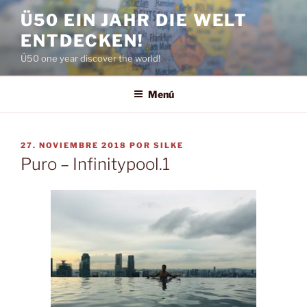
Saltar
Ü50 EIN JAHR DIE WELT
al
ENTDECKEN!
contenido
Ü50 one year discover the world!
Menú
PUBLICADO
27. NOVIEMBRE 2018
POR
SILKE
EL
Puro – Infinitypool.1