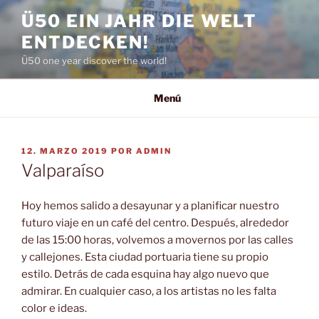
Saltar
Ü50 EIN JAHR DIE WELT
al
ENTDECKEN!
contenido
Ü50 one year discover the world!
Menú
PUBLICADO
12. MARZO 2019
POR
ADMIN
EL
Valparaíso
Hoy hemos salido a desayunar y a planificar nuestro
futuro viaje en un café del centro. Después, alrededor
de las 15:00 horas, volvemos a movernos por las calles
y callejones. Esta ciudad portuaria tiene su propio
estilo. Detrás de cada esquina hay algo nuevo que
admirar. En cualquier caso, a los artistas no les falta
color e ideas.