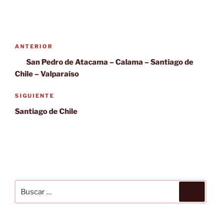
Navegación
Entrada
ANTERIOR
de
anterior:
San Pedro de Atacama – Calama – Santiago de
entradas
Chile – Valparaíso
Siguiente
SIGUIENTE
entrada
Santiago de Chile
Buscar
Buscar
por: