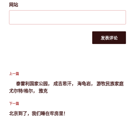
网站
文
上
上一篇
章
一
泰雷利国家公园， 成吉思汗， 海龟岩， 游牧民族家庭
导
篇
尤尔特/格尔， 雅克
航
文
章
下
下一篇
一
北京到了，我们睡在牢房里！
篇
文
章