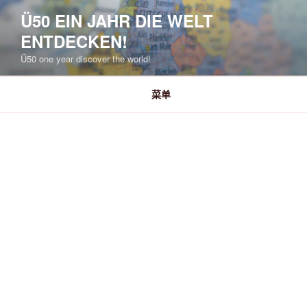
跳
Ü50 EIN JAHR DIE WELT
至
ENTDECKEN!
内
容
Ü50 one year discover the world!
菜单