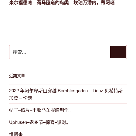
一
米尔福德湾 – 荷马隧道的鸟类 – 坎珀万潘内，蒂阿瑙
篇
文
章
搜
搜
索
索：
近期文章
2022 年阿尔卑斯山穿越 Berchtesgaden – Lienz 贝希特斯
加登 – 伦茨
帖子–照片–丰收马车服装制作。
Uphusen–返乡节–惊喜–派对。
慢慢来