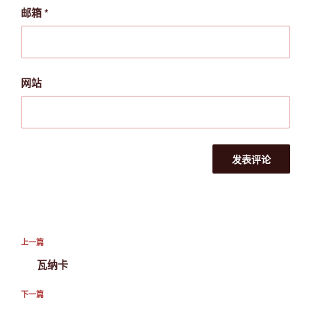
邮箱
*
网站
文
上
上一篇
章
一
瓦纳卡
导
篇
航
文
下
下一篇
章