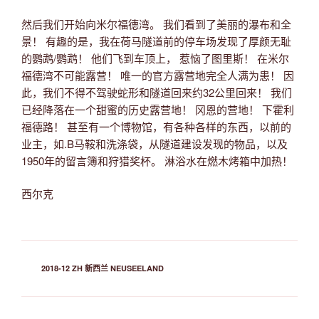
然后我们开始向米尔福德湾。 我们看到了美丽的瀑布和全
景！ 有趣的是，我在荷马隧道前的停车场发现了厚颜无耻
的鹦鹉/鹦鹉！ 他们飞到车顶上， 惹恼了图里斯！ 在米尔
福德湾不可能露营！ 唯一的官方露营地完全人满为患！ 因
此，我们不得不驾驶蛇形和隧道回来约32公里回来！ 我们
已经降落在一个甜蜜的历史露营地！ 冈恩的营地！ 下霍利
福德路！ 甚至有一个博物馆，有各种各样的东西，以前的
业主，如.B马鞍和洗涤袋，从隧道建设发现的物品，以及
1950年的留言簿和狩猎奖杯。 淋浴水在燃木烤箱中加热！
西尔克
分
2018-12 ZH 新西兰 NEUSEELAND
类