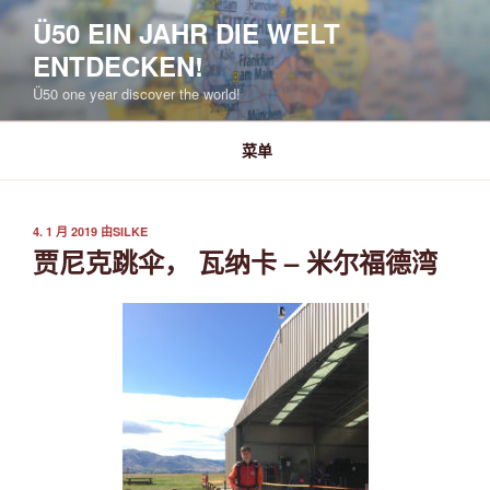
跳
Ü50 EIN JAHR DIE WELT
至
ENTDECKEN!
内
容
Ü50 one year discover the world!
菜单
发
4. 1 月 2019
由
SILKE
布
贾尼克跳伞， 瓦纳卡 – 米尔福德湾
于