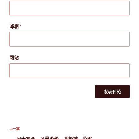
邮箱
*
网站
文
上
上一篇
章
一
阿卡罗亚 – 风景游轮 – 基督城 – 监狱