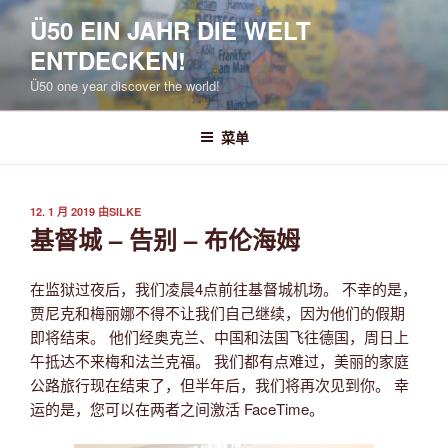
跳
Ü50 EIN JAHR DIE WELT
至
ENTDECKEN!
内
容
Ü50 one year discover the world!
菜单
发
12. 1 月 2019
由
SILKE
布
基督城 – 告别 – 布伦海姆
于
在监狱过夜后，我们凌晨4点前往基督城机场。 不幸的是，
贾尼克和梅丽娜不得不让我们自己继续，因为他们的假期
即将结束。 他们经奥克兰、中国和法国飞往德国，周日上
午抵达不来梅和法兰克福。 我们都有点难过，美丽的家庭
公路旅行现在结束了，但半年后，我们将再次见到你。 幸
运的是，您可以在两者之间激活 FaceTime。