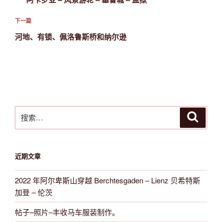
导
篇
航
文
下
下一篇
章
一
河地、有锁、佩洛鲁斯桥和纳尔逊
篇
文
章
搜
搜
索
索：
近期文章
2022 年阿尔卑斯山穿越 Berchtesgaden – Lienz 贝希特斯
加登 – 伦茨
帖子–照片–丰收马车服装制作。