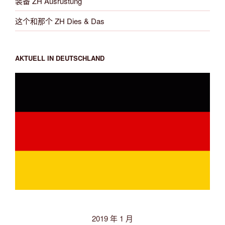
装备 ZH Ausrüstung
这个和那个 ZH Dies & Das
AKTUELL IN DEUTSCHLAND
2019 年 1 月