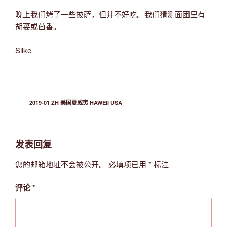
晚上我们烤了一些披萨，但并不好吃。我们猜测面团里有
胡荽或茴香。
Silke
分
2019-01 ZH 美国夏威夷 HAWEII USA
类
发表回复
您的邮箱地址不会被公开。
必填项已用
*
标注
评论
*