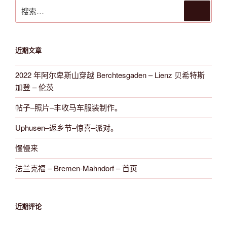
搜
搜
索
索：
近期文章
2022 年阿尔卑斯山穿越 Berchtesgaden – Lienz 贝希特斯
加登 – 伦茨
帖子–照片–丰收马车服装制作。
Uphusen–返乡节–惊喜–派对。
慢慢来
法兰克福 – Bremen-Mahndorf – 首页
近期评论