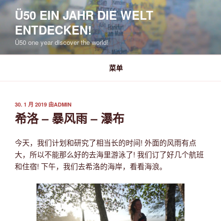
跳
Ü50 EIN JAHR DIE WELT
至
ENTDECKEN!
内
容
Ü50 one year discover the world!
菜单
发
30. 1 月 2019
由
ADMIN
布
希洛 – 暴风雨 – 瀑布
于
今天，我们计划和研究了相当长的时间! 外面的风雨有点
大，所以不能那么好的去海里游泳了! 我们订了好几个航班
和住宿! 下午，我们去希洛的海岸，看看海浪。