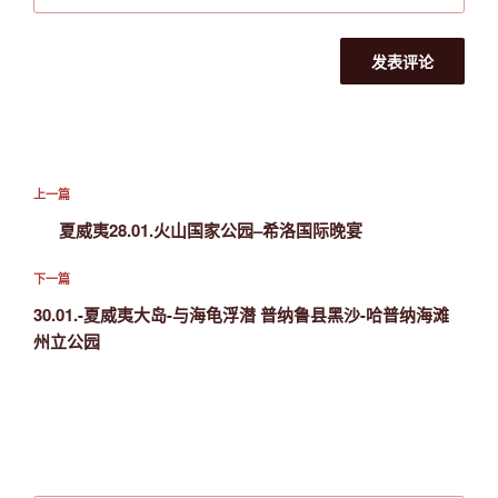
文
上
上一篇
章
一
夏威夷28.01.火山国家公园–希洛国际晚宴
导
篇
航
文
下
下一篇
章
一
30.01.-夏威夷大岛-与海龟浮潜 普纳鲁县黑沙-哈普纳海滩
篇
州立公园
文
章