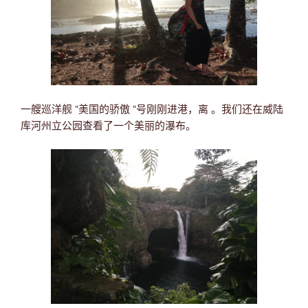
一艘巡洋舰 “美国的骄傲 “号刚刚进港，离 。我们还在威陆
库河州立公园查看了一个美丽的瀑布。