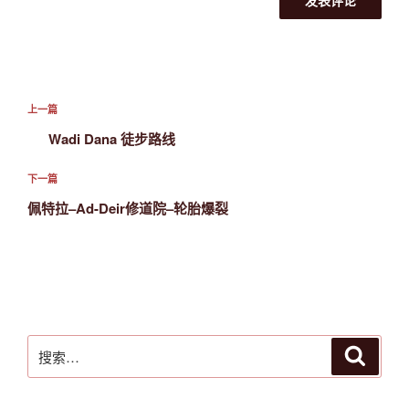
文
上
上一篇
章
一
Wadi Dana 徒步路线
导
篇
航
文
下
下一篇
章
一
佩特拉–Ad-Deir修道院–轮胎爆裂
篇
文
章
搜
搜
索
索：