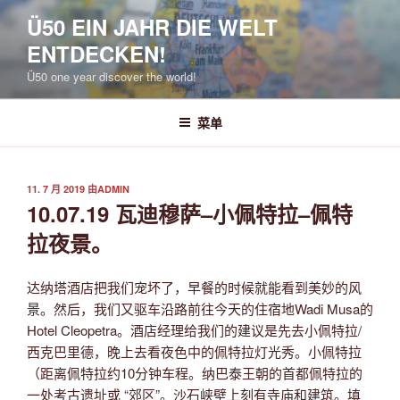
跳
Ü50 EIN JAHR DIE WELT
至
ENTDECKEN!
内
容
Ü50 one year discover the world!
菜单
发
11. 7 月 2019
由
ADMIN
布
10.07.19 瓦迪穆萨–小佩特拉–佩特
于
拉夜景。
达纳塔酒店把我们宠坏了，早餐的时候就能看到美妙的风
景。然后，我们又驱车沿路前往今天的住宿地Wadi Musa的
Hotel Cleopetra。酒店经理给我们的建议是先去小佩特拉/
西克巴里德，晚上去看夜色中的佩特拉灯光秀。小佩特拉
（距离佩特拉约10分钟车程。纳巴泰王朝的首都佩特拉的
一处考古遗址或 “郊区”。沙石峡壁上刻有寺庙和建筑。填