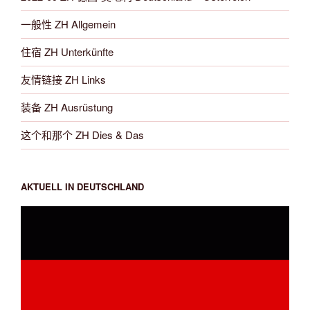
一般性 ZH Allgemein
住宿 ZH Unterkünfte
友情链接 ZH Links
装备 ZH Ausrüstung
这个和那个 ZH Dies & Das
AKTUELL IN DEUTSCHLAND