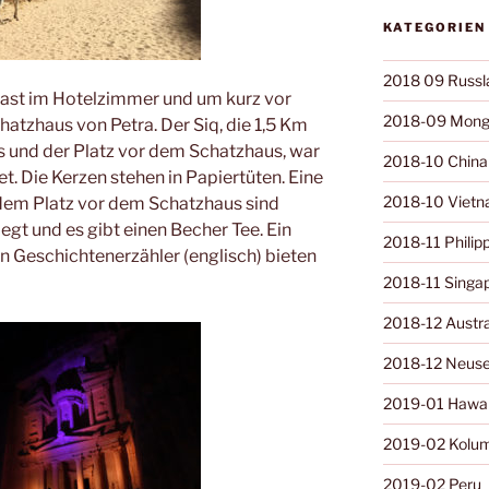
KATEGORIEN
2018 09 Russl
st im Hotelzimmer und um kurz vor
2018-09 Mong
atzhaus von Petra. Der Siq, die 1,5 Km
 und der Platz vor dem Schatzhaus, war
2018-10 China
t. Die Kerzen stehen in Papiertüten. Eine
2018-10 Viet
dem Platz vor dem Schatzhaus sind
gt und es gibt einen Becher Tee. Ein
2018-11 Philip
in Geschichtenerzähler (englisch) bieten
2018-11 Singa
2018-12 Austra
2018-12 Neuse
2019-01 Hawai
2019-02 Kolu
2019-02 Peru