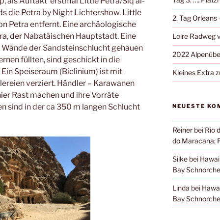
 als Auftakt erstmal Little Petra/Siq al-
s die Petra by Night Lichtershow. Little
2. Tag Orleans
on Petra entfernt. Eine archäologische
tra, der Nabatäischen Hauptstadt. Eine
Loire Radweg v
ie Wände der Sandsteinschlucht gehauen
2022 Alpenübe
rnen füllten, sind geschickt in die
in Speiseraum (Biclinium) ist mit
Kleines Extra 
lereien verziert. Händler – Karawanen
ier Rast machen und ihre Vorräte
en sind in der ca 350 m langen Schlucht
NEUESTE KO
Reiner
bei
Rio 
do Maracana; 
Silke
bei
Hawai
Bay Schnorche
Linda
bei
Hawai
Bay Schnorche