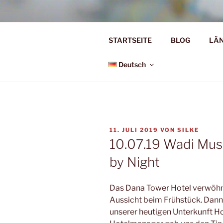
Zum
Inhalt
Ü50 EIN J
springen
STARTSEITE
BLOG
LÄ
Ü50 one year discover the worl
Deutsch
VERÖFFENTLICHT
11. JULI 2019
VON
SILKE
AM
10.07.19 Wadi Musa
by Night
Das Dana Tower Hotel verwöhnt
Aussicht beim Frühstück. Dann 
unserer heutigen Unterkunft Ho