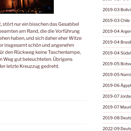
2019-03 Boliv
2019-03 Chile
t, stört nur ein bisschen das Gesabbel
ibeamten am Rand, die die Vorführung
2019-04 Argen
hen haben, und sich daher eher Witze
2019-04 Brasil
aber insgesamt schön und angenehm
 für den Rückweg keine Taschenlampe,
2019-04 Südaf
n Weg gut beleuchteten. Übrigens
2019-05 Bots
der letzte Kreuzzug gedreht.
2019-05 Nami
2019-06 Ägyp
2019-07 Jorda
2019-07 Mauri
2019-08 Deuts
2022-09 Deuts