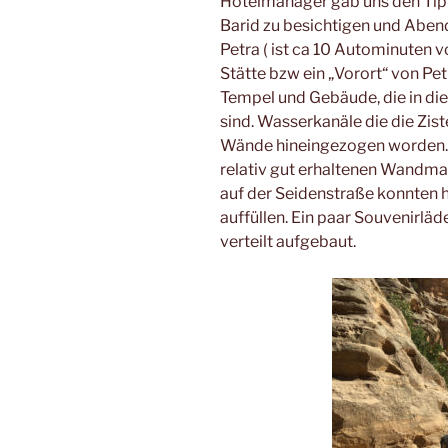
Hotelmanager gab uns den Tipp,
Barid zu besichtigen und Abend
Petra ( ist ca 10 Autominuten v
Stätte bzw ein „Vorort“ von Pe
Tempel und Gebäude, die in d
sind. Wasserkanäle die die Ziste
Wände hineingezogen worden. E
relativ gut erhaltenen Wandma
auf der Seidenstraße konnten h
auffüllen. Ein paar Souvenirläd
verteilt aufgebaut.