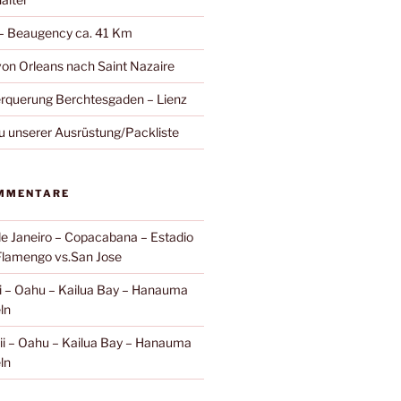
 – Beaugency ca. 41 Km
on Orleans nach Saint Nazaire
rquerung Berchtesgaden – Lienz
zu unserer Ausrüstung/Packliste
MMENTARE
de Janeiro – Copacabana – Estadio
Flamengo vs.San Jose
i – Oahu – Kailua Bay – Hanauma
ln
i – Oahu – Kailua Bay – Hanauma
ln