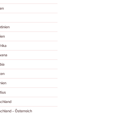
ien
tinien
ien
rika
wana
bia
ten
nien
tius
chland
chland – Österreich