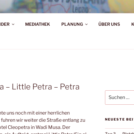
AHR DIE WELT ENTDE
NDER
MEDIATHEK
PLANUNG
ÜBER UNS
d!
 – Little Petra – Petra
Suche
nach:
e uns noch mit einer herrlichen
fuhren wir weiter die Straße entlang zu
NEUESTE BE
tel Cleopetra in Wadi Musa. Der
Tag 3. …. Platz