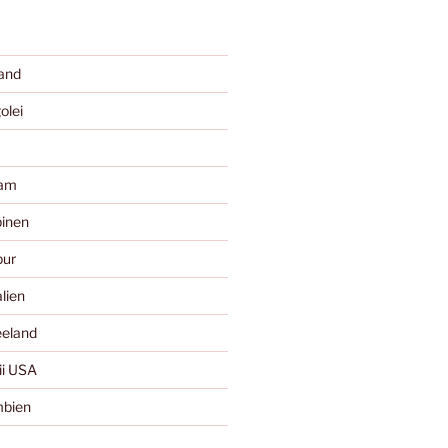
and
olei
nam
pinen
pur
lien
eland
i USA
mbien