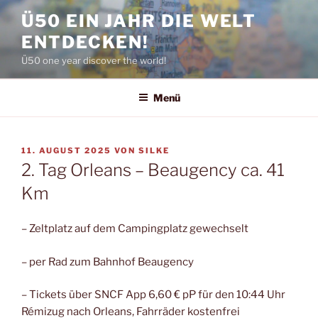
Zum
Ü50 EIN JAHR DIE WELT
Inhalt
ENTDECKEN!
springen
Ü50 one year discover the world!
Menü
VERÖFFENTLICHT
11. AUGUST 2025
VON
SILKE
AM
2. Tag Orleans – Beaugency ca. 41
Km
– Zeltplatz auf dem Campingplatz gewechselt
– per Rad zum Bahnhof Beaugency
– Tickets über SNCF App 6,60 € pP für den 10:44 Uhr
Rémizug nach Orleans, Fahrräder kostenfrei