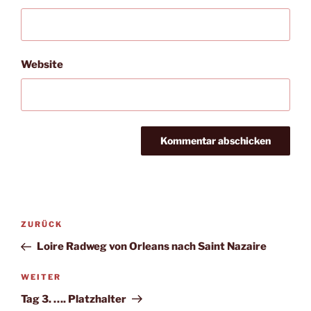
Website
Beitragsnavigation
Vorheriger
ZURÜCK
Beitrag
Loire Radweg von Orleans nach Saint Nazaire
Nächster
WEITER
Beitrag
Tag 3. …. Platzhalter