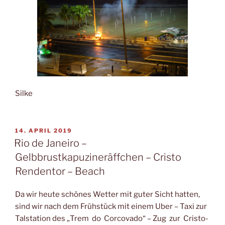
Silke
VERÖFFENTLICHT
14. APRIL 2019
AM
Rio de Janeiro –
Gelbbrustkapuzineräffchen – Cristo
Rendentor – Beach
Da wir heute schönes Wetter mit guter Sicht hatten,
sind wir nach dem Frühstück mit einem Uber – Taxi zur
Talstation des „Trem do Corcovado“ – Zug zur Cristo-