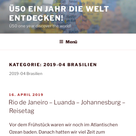
Zum
Ü50 EIN JAHR DIE WELT
Inhalt
ENTDECKEN!
springen
Ü50 one year discover the world!
Menü
KATEGORIE:
2019-04 BRASILIEN
2019-04 Brasilien
VERÖFFENTLICHT
16. APRIL 2019
AM
Rio de Janeiro – Luanda – Johannesburg –
Reisetag
Vor dem Frühstück waren wir noch im Atlantischen
Ozean baden. Danach hatten wir viel Zeit zum