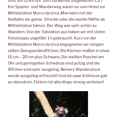
sind um 11:45 Uhr zum Zuckerhut losgelaufen. Ca 7
Km Spazier- und Wanderweg waren es vom Hotel zur
Mittelstation Morro da Urca. Man kann mit der
Seilbahn die ganze Strecke oder die zweite Hälfte ab
Mittelstation fahren. Der Weg war sehr schön zu
Wandern. Von der Talstation aus haben wir mit vielen
Fotostopps ungefähr 1 h gebraucht. Kurz vor der
Mittelstation Morro da Urca begegneten wir einigen
süßen Zwergseidenäffchen. Die Kleinen maßen in etwa
15 cm – 20 cm plus Schwanz. Die weißen Puschel am
Ohr und geringelten Schwänze sind putzig und die
Äffchen sind sehr neugierig. Reiners Wanderstock
wurde ausgiebig erforscht! Und ein paar Erdnüsse gab
es obendrein. Füttern ist allerdings streng verboten!