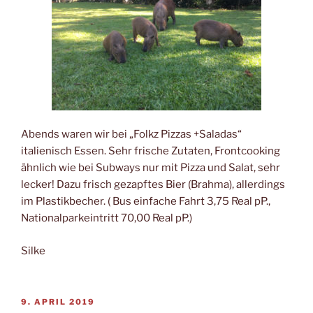
Abends waren wir bei „Folkz Pizzas +Saladas“
italienisch Essen. Sehr frische Zutaten, Frontcooking
ähnlich wie bei Subways nur mit Pizza und Salat, sehr
lecker! Dazu frisch gezapftes Bier (Brahma), allerdings
im Plastikbecher. ( Bus einfache Fahrt 3,75 Real pP.,
Nationalparkeintritt 70,00 Real pP.)
Silke
VERÖFFENTLICHT
9. APRIL 2019