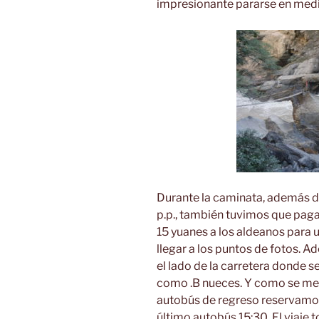
impresionante pararse en medi
Durante la caminata, además d
p.p., también tuvimos que paga
15 yuanes a los aldeanos para u
llegar a los puntos de fotos. 
el lado de la carretera donde 
como .B nueces. Y como se menc
autobús de regreso reservamos
último autobús 15:30. El viaje