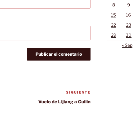
8
9
15
16
22
23
29
30
« Sep
SIGUIENTE
Siguiente
entrada
Vuelo de Lijiang a Guilin