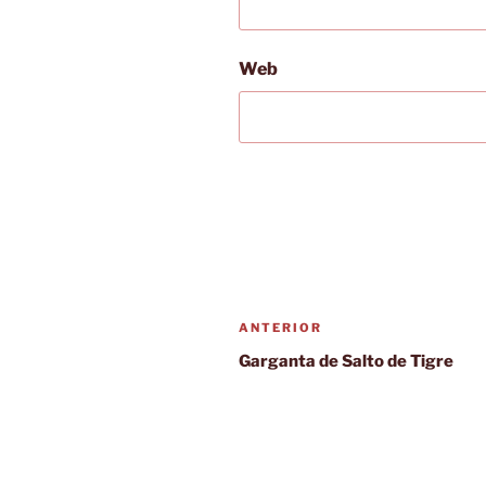
Web
Navegación
Entrada
ANTERIOR
de
anterior:
Garganta de Salto de Tigre
entradas