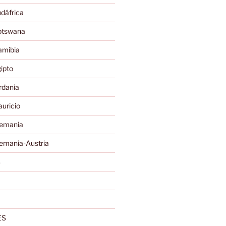
dáfrica
otswana
amibia
ipto
rdania
uricio
lemania
emania-Austria
S
ES