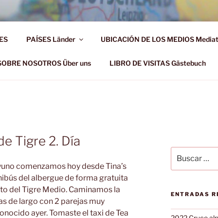
AHR DIE WELT ENTDE
ES
PAÍSES Länder
UBICACIÓN DE LOS MEDIOS Media
d!
SOBRE NOSOTROS Über uns
LIBRO DE VISITAS Gästebuch
e Tigre 2. Día
Buscar
por:
yuno comenzamos hoy desde Tina’s
ibús del albergue de forma gratuita
alto del Tigre Medio. Caminamos la
ENTRADAS R
ras de largo con 2 parejas muy
nocido ayer. Tomaste el taxi de Tea
2022 Cruce alp