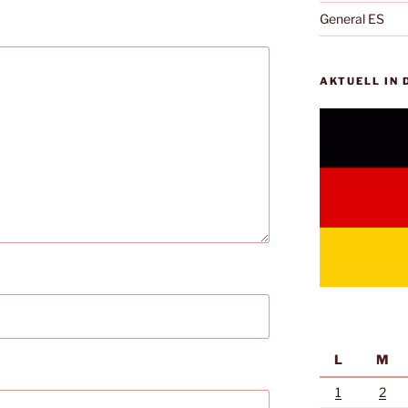
General ES
AKTUELL IN
L
M
1
2