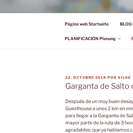
Saltar
al
Ü50 EIN J
contenido
Página web Startseite
BLOG 
Ü50 one year discover the worl
PLANIFICACIÓN Planung
PUBLICADO
22. OCTUBRE 2018
POR
SILKE
EL
Garganta de Salto d
Después de un muy buen desa
Guesthouse a unos 2 km en min
para llegar a la Garganta de S
mayor parte de la ruta de 3 ho
agradables, que ya habíamos co