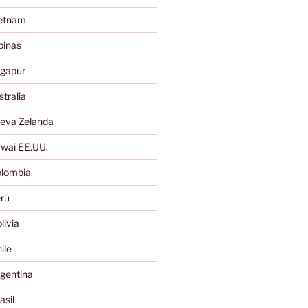
ietnam
pinas
ngapur
tralia
eva Zelanda
wai EE.UU.
lombia
rú
ivia
ile
gentina
sil