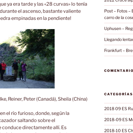
e ya era tarde y las «28 curvas» lo tenía
 durante el ascenso, bastante valiente
Post – Fotos – 
carro de la co
iedra empinadas en la pendiente!
Uphusen – Regr
Llegando lent
Frankfurt – Br
COMENTARIO
CATEGORÍAS
lke, Reiner, Peter (Canadá), Sheila (China)
2018 09 ES Ru
en el río furioso, donde, según la
2018-09 ES Mo
 cazador saltando sobre el
 conduce directamente allí. Es
2018-10 ES Ch