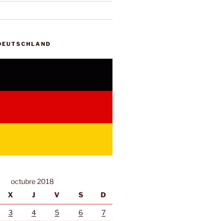
 DEUTSCHLAND
octubre 2018
X
J
V
S
D
3
4
5
6
7