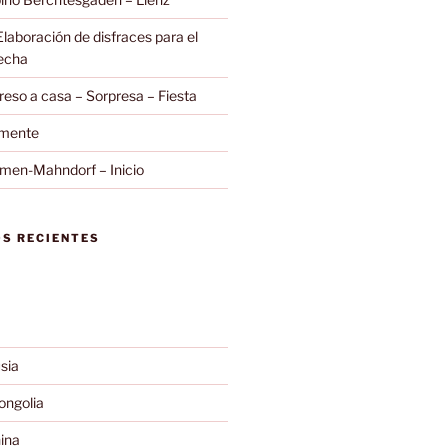
Elaboración de disfraces para el
secha
eso a casa – Sorpresa – Fiesta
amente
emen-Mahndorf – Inicio
S RECIENTES
sia
ngolia
ina