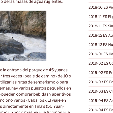
o de las masas de agua rugientes.
2018-10 ES V
2018-11 ES Fili
2018-11 ES Si
2018-12 ES Aus
2018-12 ES Nu
2019-01 ES Ha
2019-02 ES Co
e la entrada del parque de 45 yuanes
2019-02 ES Pe
r tres veces «peaje de camino» de 10 o
tilizar las rutas de senderismo o para
2019-03 ES Bol
Además, hay varios puestos pequeños en
2019-03 ES Ch
se pueden comprar bebidas y aperitivos
ionó varios «Caballos». El viaje en
2019-04 ES Ar
 directamente en Tina’s (50 Yuan)
2019-04 ES Bra
 tomó un poco más, ya que tuvimos que