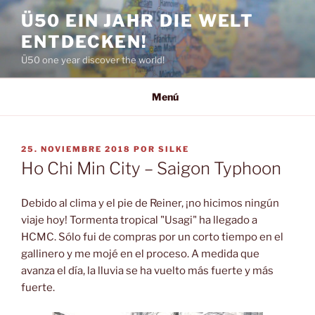
Saltar
Ü50 EIN JAHR DIE WELT
al
ENTDECKEN!
contenido
Ü50 one year discover the world!
Menú
PUBLICADO
25. NOVIEMBRE 2018
POR
SILKE
EL
Ho Chi Min City – Saigon Typhoon
Debido al clima y el pie de Reiner, ¡no hicimos ningún
viaje hoy! Tormenta tropical "Usagi" ha llegado a
HCMC. Sólo fui de compras por un corto tiempo en el
gallinero y me mojé en el proceso. A medida que
avanza el día, la lluvia se ha vuelto más fuerte y más
fuerte.