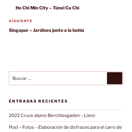
de
anterior:
Ho Chi Min City – Túnel Cu Chi
entradas
Siguiente
SIGUIENTE
entrada
Singapur – Jardines junto a la bahía
Buscar
Buscar
por:
ENTRADAS RECIENTES
2022 Cruce alpino Berchtesgaden – Lienz
Post – Fotos – Elaboración de disfraces para el carro de