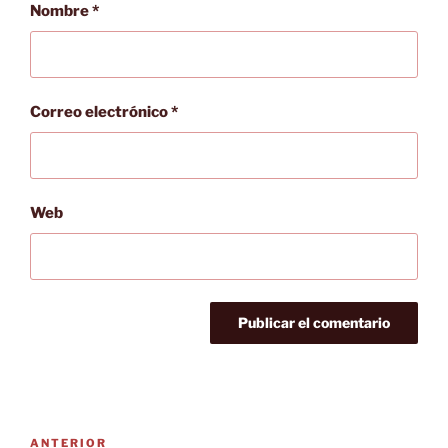
Nombre
*
Correo electrónico
*
Web
Navegación
Entrada
ANTERIOR