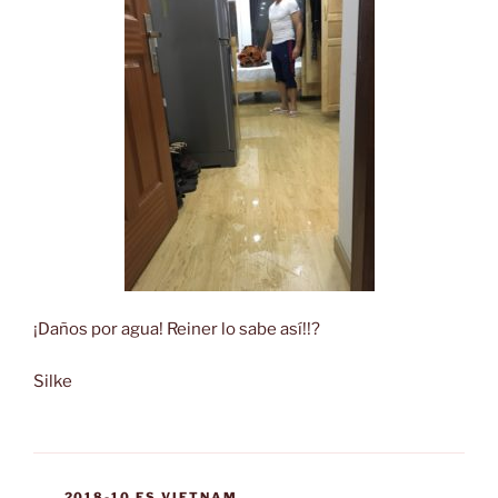
¡Daños por agua! Reiner lo sabe así!!?
Silke
CATEGORÍAS
2018-10 ES VIETNAM