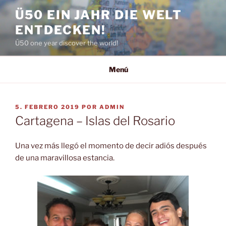
Saltar
Ü50 EIN JAHR DIE WELT
al
ENTDECKEN!
contenido
Ü50 one year discover the world!
Menú
PUBLICADO
5. FEBRERO 2019
POR
ADMIN
EL
Cartagena – Islas del Rosario
Una vez más llegó el momento de decir adiós después
de una maravillosa estancia.