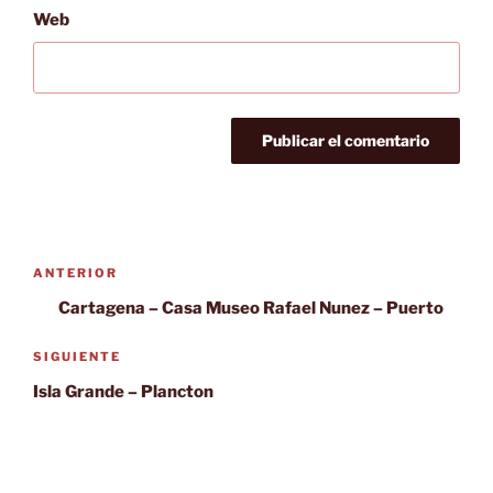
Web
Navegación
Entrada
ANTERIOR
de
anterior:
Cartagena – Casa Museo Rafael Nunez – Puerto
entradas
Siguiente
SIGUIENTE
entrada
Isla Grande – Plancton