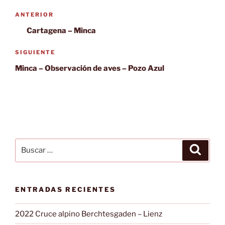
Navegación
Entrada
ANTERIOR
de
anterior:
Cartagena – Minca
entradas
Siguiente
SIGUIENTE
entrada
Minca – Observación de aves – Pozo Azul
Buscar
Buscar
por:
ENTRADAS RECIENTES
2022 Cruce alpino Berchtesgaden – Lienz