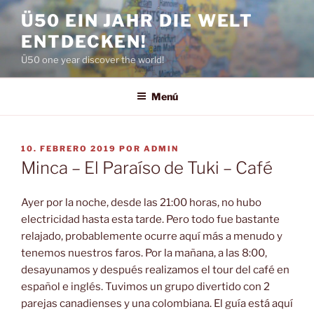
Saltar
Ü50 EIN JAHR DIE WELT
al
ENTDECKEN!
contenido
Ü50 one year discover the world!
Menú
PUBLICADO
10. FEBRERO 2019
POR
ADMIN
EL
Minca – El Paraíso de Tuki – Café
Ayer por la noche, desde las 21:00 horas, no hubo
electricidad hasta esta tarde. Pero todo fue bastante
relajado, probablemente ocurre aquí más a menudo y
tenemos nuestros faros. Por la mañana, a las 8:00,
desayunamos y después realizamos el tour del café en
español e inglés. Tuvimos un grupo divertido con 2
parejas canadienses y una colombiana. El guía está aquí