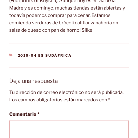
(Footprints of Knysna). Aunque hoy es el Día de la
Madre y es domingo, muchas tiendas están abiertas y
todavía podemos comprar para cenar. Estamos
comiendo verduras de brócoli coliflor zanahoria en
salsa de queso con pan de horno!
Silke
CATEGORÍAS
2019-04 ES SUDÁFRICA
Deja una respuesta
Tu dirección de correo electrónico no será publicada.
Los campos obligatorios están marcados con
*
Comentario
*