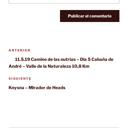
Navegación
Entrada
ANTERIOR
de
anterior:
11.5.19 Camino de las nutrias – Día 5 Cabaña de
entradas
André – Valle de la Naturaleza 10,8 Km
Siguiente
SIGUIENTE
entrada
Knysna – Mirador de Heads