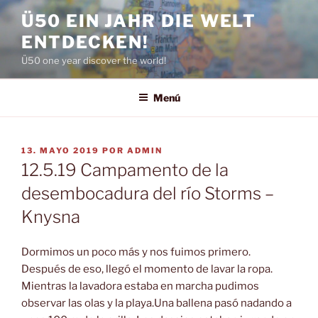
Saltar
Ü50 EIN JAHR DIE WELT
al
ENTDECKEN!
contenido
Ü50 one year discover the world!
Menú
PUBLICADO
13. MAYO 2019
POR
ADMIN
EL
12.5.19 Campamento de la
desembocadura del río Storms –
Knysna
Dormimos un poco más y nos fuimos primero.
Después de eso, llegó el momento de lavar la ropa.
Mientras la lavadora estaba en marcha pudimos
observar las olas y la playa.Una ballena pasó nadando a