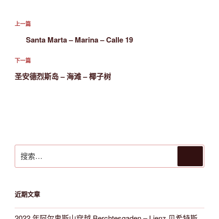
文
上
上一篇
章
一
Santa Marta – Marina – Calle 19
导
篇
航
文
下
下一篇
章
一
圣安德烈斯岛 – 海滩 – 椰子树
篇
文
章
搜
搜
索
索：
近期文章
2022 年阿尔卑斯山穿越 Berchtesgaden – Lienz 贝希特斯