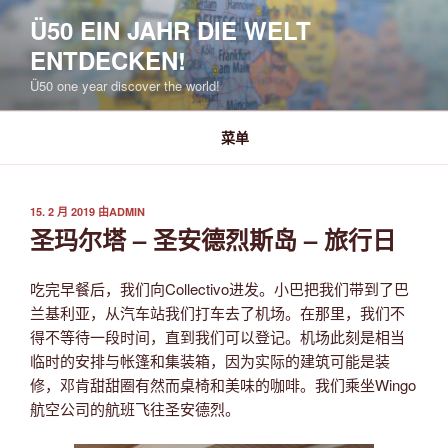
跳
Ü50 EIN JAHR DIE WELT
至
ENTDECKEN!
内
容
Ü50 one year discover the world!
菜单
发
15. 2 月 2019
由
ADMIN
布
圣玛尔塔 – 圣安德烈斯岛 – 旅行日
于
吃完早餐后，我们向Collectivo进发。小巴把我们带到了巴
兰基利亚，从汽车站我们打车去了机场。在那里，我们不
得不等待一段时间，直到我们可以登记。机场此刻是相当
临时的安排与帐篷和集装箱，因为实际的建筑可能是装
修，邓肯甜甜圈有然而桌椅和美味的咖啡。我们乘坐Wingo
航空公司的航班飞往圣安德烈。