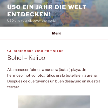
Saltar
Ü50 EIN JAHR DIE WELT
al
ENTDECKEN!
contenido
Ü50 one year discover the world!
Menú
PUBLICADO
14. DICIEMBRE 2018
POR
SILKE
EL
Bohol – Kalibo
Al amanecer fuimos a nuestra (botas) playa. Un
hermoso motivo fotográfico era la botella en la arena.
Después de que tuvimos un buen desayuno en nuestra
terraza.