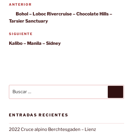
Navegación
Entrada
ANTERIOR
de
anterior:
Bohol – Loboc Rivercruise – Chocolate Hills –
entradas
Tarsier Sanctuary
Siguiente
SIGUIENTE
entrada
Kalibo – Manila – Sídney
Buscar
Buscar
por:
ENTRADAS RECIENTES
2022 Cruce alpino Berchtesgaden – Lienz