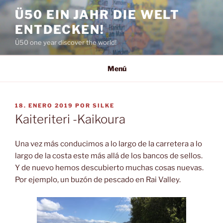
Saltar
Ü50 EIN JAHR DIE WELT
al
ENTDECKEN!
contenido
Ü50 one year discover the world!
Menú
PUBLICADO
18. ENERO 2019
POR
SILKE
EL
Kaiteriteri -Kaikoura
Una vez más conducimos a lo largo de la carretera a lo
largo de la costa este más allá de los bancos de sellos.
Y de nuevo hemos descubierto muchas cosas nuevas.
Por ejemplo, un buzón de pescado en Rai Valley.