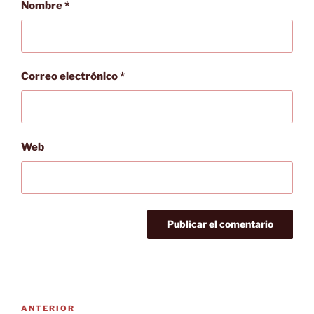
Nombre
*
Correo electrónico
*
Web
Navegación
Entrada
ANTERIOR