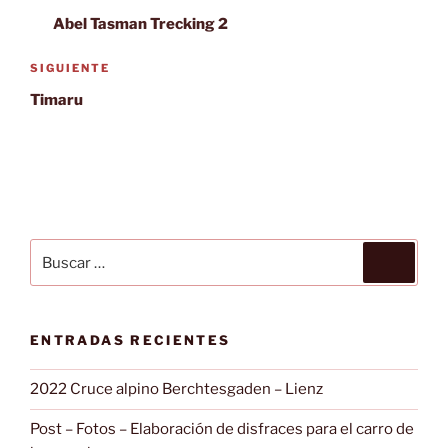
de
anterior:
Abel Tasman Trecking 2
entradas
Siguiente
SIGUIENTE
entrada
Timaru
Buscar
Buscar
por:
ENTRADAS RECIENTES
2022 Cruce alpino Berchtesgaden – Lienz
Post – Fotos – Elaboración de disfraces para el carro de