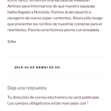
Entre tanto, recibimos una llamada de Hawaiian
Airlines para informarnos de que nuestro equipaje
había llegado a Honolulu. Fuimos al aeropuerto a
recogerlo de nuevo súper contentos. Ahora sólo tengo
que presentar los recibos de nuestras compras para el
reembolso. Para la cena hicimos penne con ensalada.
Silke
CATEGORÍAS
2019-01 ES HAWAI EE.UU.
Deja una respuesta
Tu dirección de correo electrónico no será publicada.
Los campos obligatorios están marcados con
*