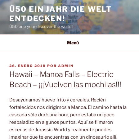
Saltar
Ü50 EIN JAHR DIE WELT
al
ENTDECKEN!
contenido
Ü50 one year discover the world!
Menú
PUBLICADO
26. ENERO 2019
POR
ADMIN
EL
Hawaii – Manoa Falls – Electric
Beach – ¡¡¡Vuelven las mochilas!!!
Desayunamos huevo frito y cereales. Recién
fortalecidos nos dirigimos a Manoa. El camino hasta la
cascada sólo duró una hora, pero estaba un poco
resbaladizo en algunos puntos. Aquí se filmaron
escenas de Jurassic World y realmente puedes
imaginar que te encuentras con un dinosaurio allí.