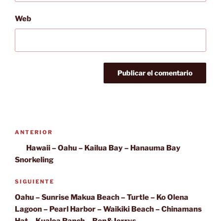
Web
Navegación
Entrada
ANTERIOR
de
anterior:
Hawaii – Oahu – Kailua Bay – Hanauma Bay
entradas
Snorkeling
Siguiente
SIGUIENTE
entrada
Oahu – Sunrise Makua Beach – Turtle – Ko Olena
Lagoon – Pearl Harbor – Waikiki Beach – Chinamans
Hat – Kualoa Ranch – Ben&Jerrys