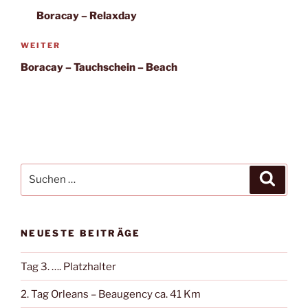
Beitrag
Boracay – Relaxday
Nächster
WEITER
Beitrag
Boracay – Tauchschein – Beach
Suche
Suche
nach:
NEUESTE BEITRÄGE
Tag 3. …. Platzhalter
2. Tag Orleans – Beaugency ca. 41 Km