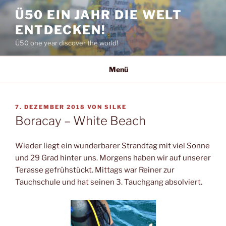
Zum
Ü50 EIN JAHR DIE WELT
Inhalt
ENTDECKEN!
springen
Ü50 one year discover the world!
Menü
VERÖFFENTLICHT
7. DEZEMBER 2018
VON
SILKE
AM
Boracay – White Beach
Wieder liegt ein wunderbarer Strandtag mit viel Sonne
und 29 Grad hinter uns. Morgens haben wir auf unserer
Terasse gefrühstückt. Mittags war Reiner zur
Tauchschule und hat seinen 3. Tauchgang absolviert.