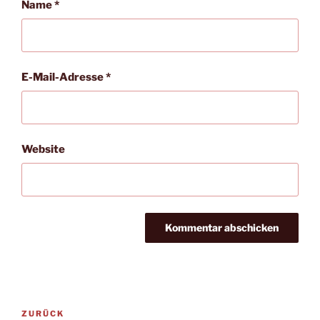
Name
*
E-Mail-Adresse
*
Website
Beitragsnavigation
Vorheriger
ZURÜCK