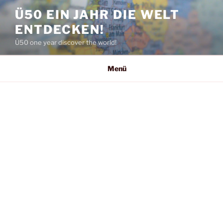
Zum
Ü50 EIN JAHR DIE WELT
Inhalt
ENTDECKEN!
springen
Ü50 one year discover the world!
Menü