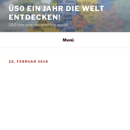
Zum
Ü50 EIN JAHR DIE WELT
Inhalt
ENTDECKEN!
springen
Ü50 one year discover the world!
Menü
VERÖFFENTLICHT
25. FEBRUAR 2018
AM