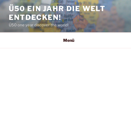
Zum
Ü50 EIN JAHR DIE WELT
Inhalt
ENTDECKEN!
springen
Ü50 one year discover the world!
Menü