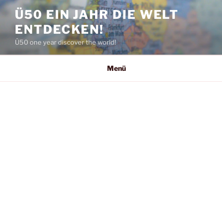
Zum
Ü50 EIN JAHR DIE WELT
Inhalt
ENTDECKEN!
springen
Ü50 one year discover the world!
Menü