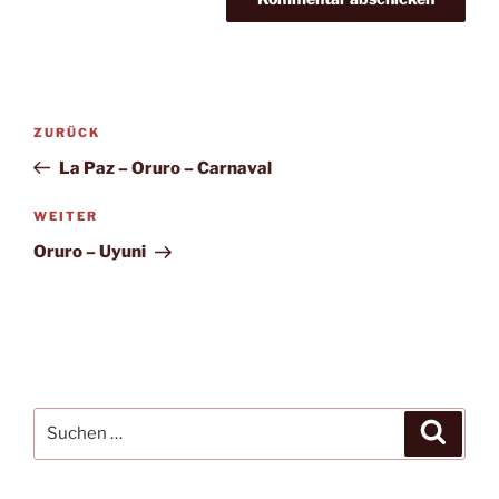
Beitragsnavigation
Vorheriger
ZURÜCK
Beitrag
La Paz – Oruro – Carnaval
Nächster
WEITER
Beitrag
Oruro – Uyuni
Suche
Suche
nach: