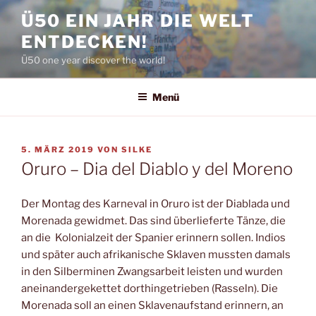
Zum
Ü50 EIN JAHR DIE WELT
Inhalt
ENTDECKEN!
springen
Ü50 one year discover the world!
Menü
VERÖFFENTLICHT
5. MÄRZ 2019
VON
SILKE
AM
Oruro – Dia del Diablo y del Moreno
Der Montag des Karneval in Oruro ist der Diablada und
Morenada gewidmet. Das sind überlieferte Tänze, die
an die Kolonialzeit der Spanier erinnern sollen. Indios
und später auch afrikanische Sklaven mussten damals
in den Silberminen Zwangsarbeit leisten und wurden
aneinandergekettet dorthingetrieben (Rasseln). Die
Morenada soll an einen Sklavenaufstand erinnern, an