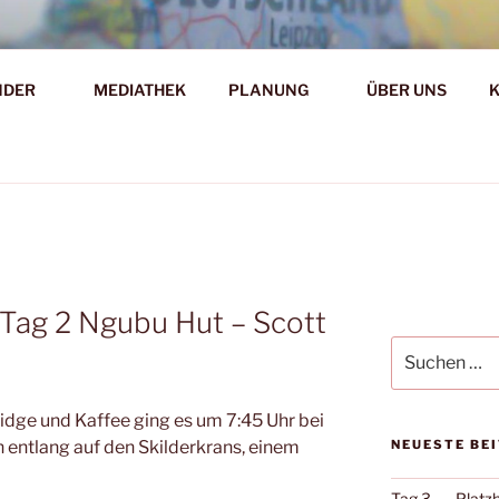
AHR DIE WELT ENTDE
NDER
MEDIATHEK
PLANUNG
ÜBER UNS
d!
– Tag 2 Ngubu Hut – Scott
Suche
nach:
idge und Kaffee ging es um 7:45 Uhr bei
n entlang auf den Skilderkrans, einem
NEUESTE BE
Tag 3. …. Platz