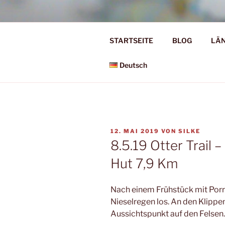
Zum
Inhalt
Ü50 EIN J
springen
STARTSEITE
BLOG
LÄ
Ü50 one year discover the worl
Deutsch
VERÖFFENTLICHT
12. MAI 2019
VON
SILKE
AM
8.5.19 Otter Trail 
Hut 7,9 Km
Nach einem Frühstück mit Porr
Nieselregen los. An den Klippe
Aussichtspunkt auf den Felsen.