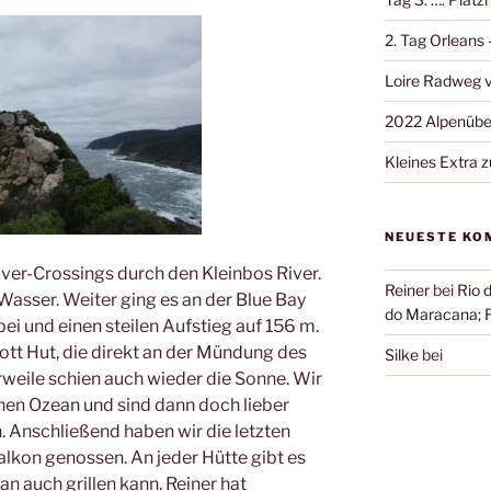
2. Tag Orleans
Loire Radweg v
2022 Alpenübe
Kleines Extra 
NEUESTE KO
iver-Crossings durch den Kleinbos River.
Reiner
bei
Rio 
Wasser. Weiter ging es an der Blue Bay
do Maracana; 
i und einen steilen Aufstieg auf 156 m.
ott Hut, die direkt an der Mündung des
Silke
bei
rweile schien auch wieder die Sonne. Wir
hen Ozean und sind dann doch lieber
. Anschließend haben wir die letzten
lkon genossen. An jeder Hütte gibt es
an auch grillen kann. Reiner hat