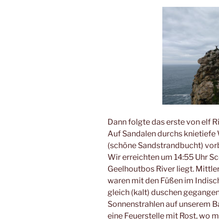
Dann folgte das erste von elf R
Auf Sandalen durchs knietiefe 
(schöne Sandstrandbucht) vorbe
Wir erreichten um 14:55 Uhr Sc
Geelhoutbos River liegt. Mittle
waren mit den Füßen im Indisc
gleich (kalt) duschen gegangen
Sonnenstrahlen auf unserem Ba
eine Feuerstelle mit Rost, wo m