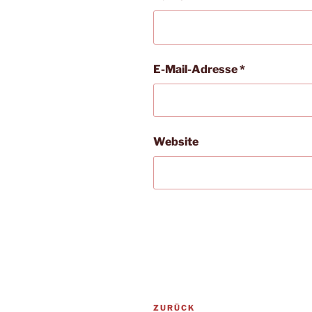
E-Mail-Adresse
*
Website
Beitragsnavigation
Vorheriger
ZURÜCK