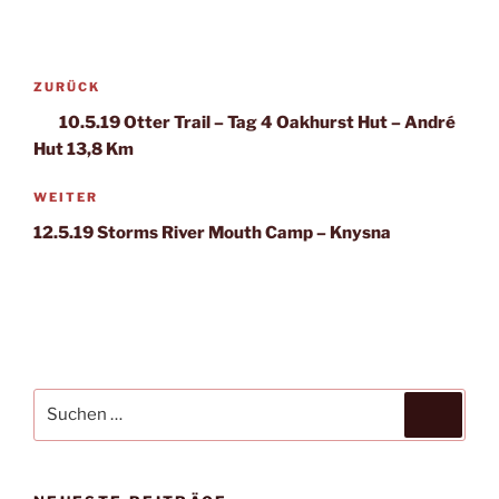
Beitragsnavigation
Vorheriger
ZURÜCK
Beitrag
10.5.19 Otter Trail – Tag 4 Oakhurst Hut – André
Hut 13,8 Km
Nächster
WEITER
Beitrag
12.5.19 Storms River Mouth Camp – Knysna
Suche
Suche
nach: