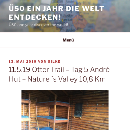
Zum
Ü50 EIN JAHR DIE WELT
Inhalt
ENTDECKEN!
springen
Ü50 one year discover the world!
Menü
VERÖFFENTLICHT
13. MAI 2019
VON
SILKE
AM
11.5.19 Otter Trail – Tag 5 André
Hut – Nature ´s Valley 10,8 Km