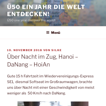
Zum
Ü50 EIN JAHR DIE WELT
Inhalt
ENTDECKEN!
springen
Ü50 one year discover the world!
Menü
VERÖFFENTLICHT
10. NOVEMBER 2018
VON
SILKE
AM
Über Nacht im Zug, Hanoi –
DaNang – HoiAn
Gute 15 h Fahrtzeit im Wiedervereinigungs-Express
SE1, diesmal Softseat im Großraumwagen, brachte
uns über Nacht mit einer Geschwindigkeit von meist
weniger als 50 Km/h nach DaNang.