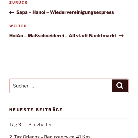
Vorheriger
ZURÜCK
Beitrag
Sapa – Hanoi – Wiedervereinigungsexpress
Nächster
WEITER
Beitrag
HoiAn – Maßschneiderei – Altstadt Nachtmarkt
Suche
Suche
nach:
NEUESTE BEITRÄGE
Tag 3. …. Platzhalter
2. Tag Orleans – Beaugency ca. 41 Km