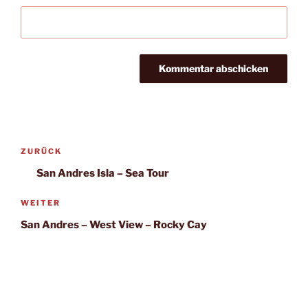
Beitragsnavigation
Vorheriger
ZURÜCK
Beitrag
San Andres Isla – Sea Tour
Nächster
WEITER
Beitrag
San Andres – West View – Rocky Cay