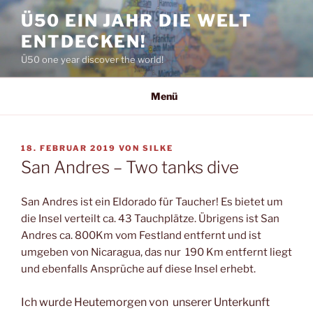
Zum
Ü50 EIN JAHR DIE WELT
Inhalt
ENTDECKEN!
springen
Ü50 one year discover the world!
Menü
VERÖFFENTLICHT
18. FEBRUAR 2019
VON
SILKE
AM
San Andres – Two tanks dive
San Andres ist ein Eldorado für Taucher! Es bietet um
die Insel verteilt ca. 43 Tauchplätze. Übrigens ist San
Andres ca. 800Km vom Festland entfernt und ist
umgeben von Nicaragua, das nur 190 Km entfernt liegt
und ebenfalls Ansprüche auf diese Insel erhebt.
Ich wurde Heutemorgen von unserer Unterkunft