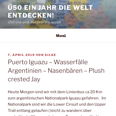
Zum
Ü50 EIN JAHR DIE WELT
Inhalt
ENTDECKEN!
springen
Ü50 one year discover the world!
Menü
VERÖFFENTLICHT
7. APRIL 2019
VON
SILKE
AM
Puerto Iguazu – Wasserfälle
Argentinien – Nasenbären – Plush
crested Jay
Heute Morgen sind wir mit dem Linienbus ca 20 Km
zum argentinischen Nationalpark Iguazu gefahren. Im
Nationalpark sind wir die Lower Cirsuit und den Upper
Trail entlang gelaufen ( leicht zu wandern über