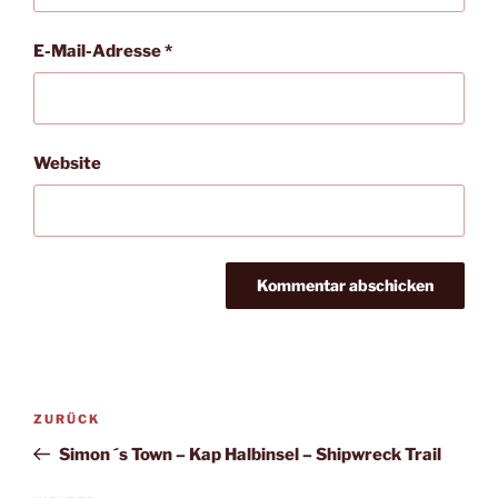
E-Mail-Adresse
*
Website
Beitragsnavigation
Vorheriger
ZURÜCK
Beitrag
Simon ´s Town – Kap Halbinsel – Shipwreck Trail