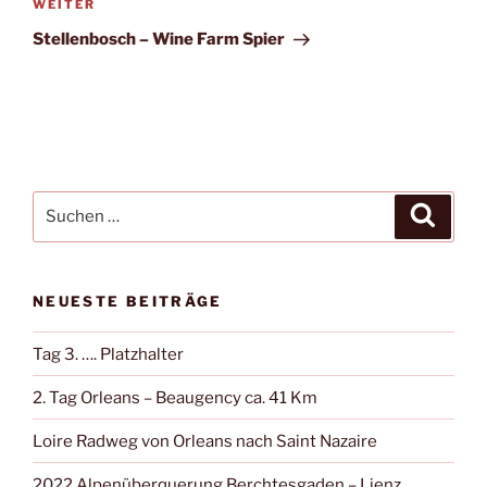
Nächster
WEITER
Beitrag
Stellenbosch – Wine Farm Spier
Suche
Suche
nach:
NEUESTE BEITRÄGE
Tag 3. …. Platzhalter
2. Tag Orleans – Beaugency ca. 41 Km
Loire Radweg von Orleans nach Saint Nazaire
2022 Alpenüberquerung Berchtesgaden – Lienz