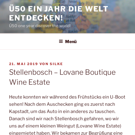
Zum
Ü50 EIN JAHR DIE WELT
Inhalt
ENTDECKEN!
springen
Ü50 one year discover the world!
Menü
VERÖFFENTLICHT
21. MAI 2019
VON
SILKE
AM
Stellenbosch – Lovane Boutique
Wine Estate
Heute konnten wir während des Frühstücks ein U-Boot
sehen! Nach dem Auschecken ging es zuerst nach
Kapstadt, um das Auto in ein anderes zu tauschen.
Danach sind wir nach Stellenbosch gefahren, wo wir
uns auf einem kleinen Weingut (Lovane Wine Estate)
eingemietet haben. Wir bekamen zur Begrüßung eine