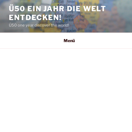
Zum
Ü50 EIN JAHR DIE WELT
Inhalt
ENTDECKEN!
springen
Ü50 one year discover the world!
Menü