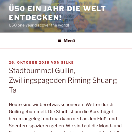
Zum
Ü50 EIN JAHR DIE WELT
Inhalt
ENTDECKEN!
springen
Ü50 one year discover the world!
Menü
VERÖFFENTLICHT
26. OKTOBER 2018
VON
SILKE
AM
Stadtbummel Guilin,
Zwillingspagoden Riming Shuang
Ta
Heute sind wir bei etwas schönerem Wetter durch
Guilin gebummelt. Die Stadt ist um die Karsthügel
herum angelegt und man kann nett an den Fluß- und
Seeufern spazieren gehen. Wir sind auf die Mond- und