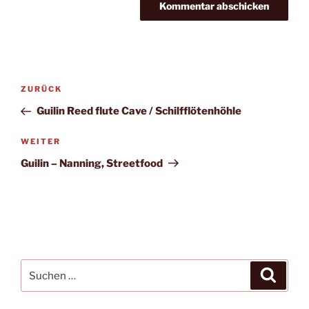
Beitragsnavigation
Vorheriger
ZURÜCK
Beitrag
Guilin Reed flute Cave / Schilfflötenhöhle
Nächster
WEITER
Beitrag
Guilin – Nanning, Streetfood
Suche
Suche
nach: