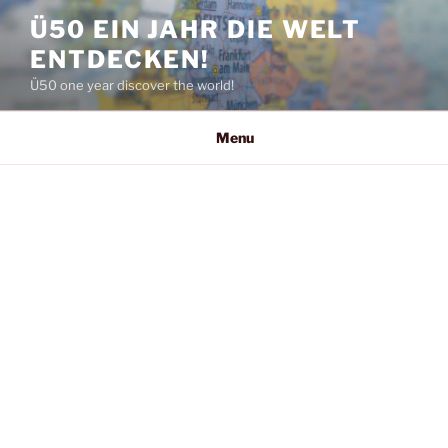
Skip
Ü50 EIN JAHR DIE WELT
to
ENTDECKEN!
content
Ü50 one year discover the world!
Menu